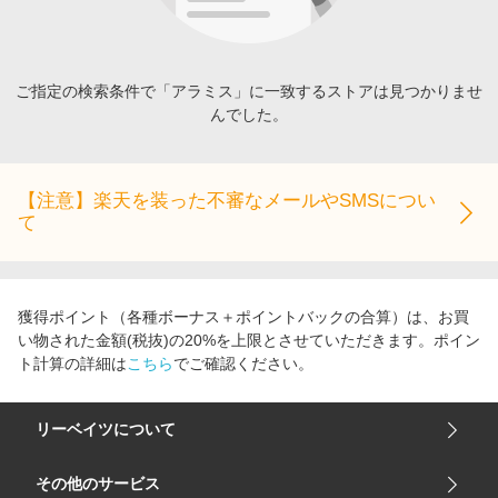
エンタメ
楽天サービス特集
スポーツ・アウトドア・ゴルフ
旅行特集
インテリア・寝具
ご指定の検索条件で「アラミス」に一致するストアは見つかりませ
わくわく夏特集
んでした。
ペット・花・DIY・車
とことん買い物チャレンジ
旅行・レジャー・ホテル予約
Apple公式サイト×楽天カード分割払い
生活・お役立ち
【注意】楽天を装った不審なメールやSMSについ
Qoo10メガポ
て
金融・マネー・保険
Samsung ボーナスキャンペーン
デジタルコンテンツ
週末の高還元 夏の長期版
ビジネス・その他サービス
獲得ポイント（各種ボーナス＋ポイントバックの合算）は、お買
い物された金額(税抜)の20%を上限とさせていただきます。ポイン
ト計算の詳細は
こちら
でご確認ください。
リーベイツについて
会社概要
その他のサービス