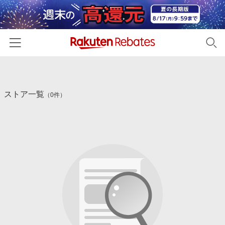
ホーム
ストア一覧
カテゴリー一覧
（0件）
百貨店・総合ECモール
イベント一覧
ファッション・インナー・小物
リーベイツ注目ストア
ヘルプ
食品・スイーツ・お酒
初回購入者限定特典
友達紹介
日用品・キッチン用品
対象ストア新規限定特典
コスメ・健康・医薬品
楽天IDでログイン/会員登録
新着ストアのご紹介
キッズ・ベビー用品
電子書籍特集
家電・PC・スマホ・カメラ
楽天ペイ導入ストア