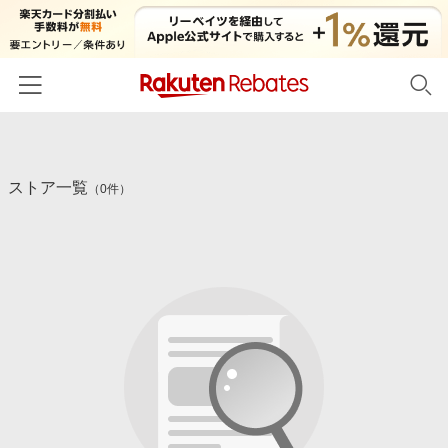
ホーム
ストア一覧
カテゴリー一覧
（0件）
百貨店・総合ECモール
イベント一覧
ファッション・インナー・小物
リーベイツ注目ストア
ヘルプ
食品・スイーツ・お酒
初回購入者限定特典
友達紹介
日用品・キッチン用品
対象ストア新規限定特典
コスメ・健康・医薬品
楽天IDでログイン/会員登録
新着ストアのご紹介
キッズ・ベビー用品
電子書籍特集
家電・PC・スマホ・カメラ
楽天ペイ導入ストア