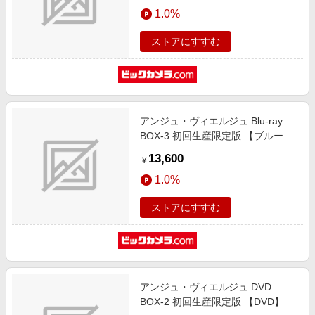
エンタメ
1.0%
楽天サービス特集
スポーツ・アウトドア・ゴルフ
旅行特集
ストアにすすむ
インテリア・寝具
お中元特集2026
ペット・花・DIY・車
わくわく夏特集
旅行・レジャー・ホテル予約
とことん買い物チャレンジ
アンジュ・ヴィエルジュ Blu-ray
生活・お役立ち
Apple公式サイト×楽天カード分割払い
BOX-3 初回生産限定版 【ブルーレ
金融・マネー・保険
イ ソフト】
Qoo10メガポ
13,600
￥
デジタルコンテンツ
1.0%
ビジネス・その他サービス
ストアにすすむ
アンジュ・ヴィエルジュ DVD
BOX-2 初回生産限定版 【DVD】