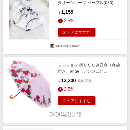
タリーショーツ パープル(080)
03(L)
1,155
￥
2.5%
ストアにすすむ
フォション 折りたたみ日傘（傘袋
付き）ange（アンジュ）
【FAUCHON】 ピンク
13,200
+送料固定
￥
2.5%
ストアにすすむ