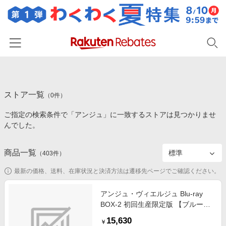
ホーム
ストア一覧
カテゴリー一覧
（
0
件）
ご指定の検索条件で「アンジュ」に一致するストアは見つかりませ
百貨店・総合ECモール
イベント一覧
んでした。
ファッション・インナー・小物
リーベイツ注目ストア
ヘルプ
食品・スイーツ・お酒
商品一覧
（
403
件）
初回購入者限定特典
友達紹介
日用品・キッチン用品
対象ストア新規限定特典
最新の価格、送料、在庫状況と決済方法は遷移先ページでご確認ください。
コスメ・健康・医薬品
楽天IDでログイン/会員登録
新着ストアのご紹介
アンジュ・ヴィエルジュ Blu-ray
キッズ・ベビー用品
BOX-2 初回生産限定版 【ブルーレ
電子書籍特集
イ ソフト】
家電・PC・スマホ・カメラ
15,630
楽天ペイ導入ストア
￥