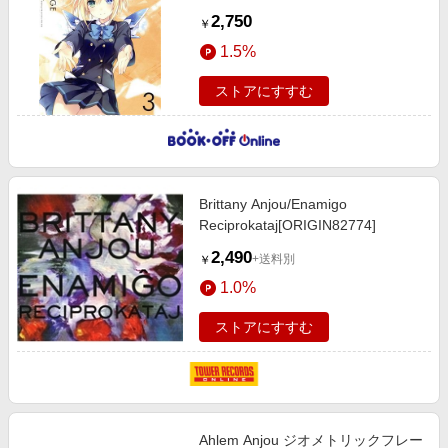
2,750
￥
1.5%
ストアにすすむ
Brittany Anjou/Enamigo
Reciprokataj[ORIGIN82774]
2,490
+送料別
￥
1.0%
ストアにすすむ
Ahlem Anjou ジオメトリックフレー