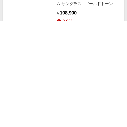
ム サングラス - ゴールドトーン
108,900
￥
3.0%
ストアにすすむ
ＦＯＣＵＳ ＯＮ ーＮＩＪＩＳＡＮ
ＪＩ ＳＩＮＧＬＥ ＣＯＬＬＥＣＴ
ＩＯＮー アンジュ・カトリーナ
792
￥
1.5%
ストアにすすむ