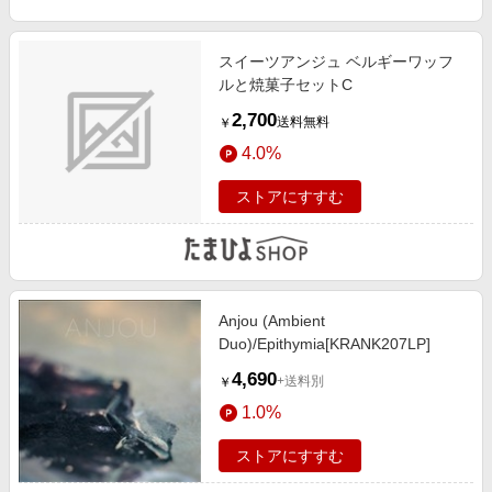
スイーツアンジュ ベルギーワッフ
ルと焼菓子セットC
2,700
送料無料
￥
4.0%
ストアにすすむ
Anjou (Ambient
Duo)/Epithymia[KRANK207LP]
4,690
+送料別
￥
1.0%
ストアにすすむ