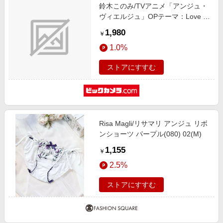
鈴木このみ/TVアニメ「アンジュ・
ヴィエルジュ」OPテーマ：Love is
MY RAIL 初回限定盤 【CD】
1,980
￥
1.0%
ストアにすすむ
Risa Magli/リサマリ アンジュ リボ
ンショーツ パープル(080) 02(M)
1,155
￥
2.5%
ストアにすすむ