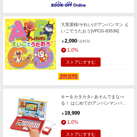
大里菜桜/それいけ!アンパンマン え
いごでうたおう[VPCG-83536]
2,090
+送料別
￥
1.0%
ストアにすすむ
キーをカタカタ♪ あそんでまなべ
る！ はじめてのアンパンマンパソ
コン PC マウス ギフト 誕生日 プレ
19,999
￥
ゼント 2歳 3歳 4歳
1.0%
ストアにすすむ