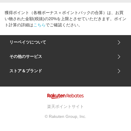
獲得ポイント（各種ボーナス＋ポイントバックの合算）は、お買
い物された金額(税抜)の20%を上限とさせていただきます。ポイン
ト計算の詳細は
こちら
でご確認ください。
リーベイツについて
会社概要
その他のサービス
ご利用ガイド
楽天市場
ストア＆ブランド
サイトマップ
楽天モバイル
ユニクロオンラインストア
リーベイツ 公式アプリ
GU（ジーユー）
リーベイツ ポイントアシスト
資生堂オンラインストア
ヘルプ・お問い合わせ
楽天ポイントサイト
Apple公式サイト
利用規約
© Rakuten Group, Inc.
アカチャンホンポ
プライバシーポリシー