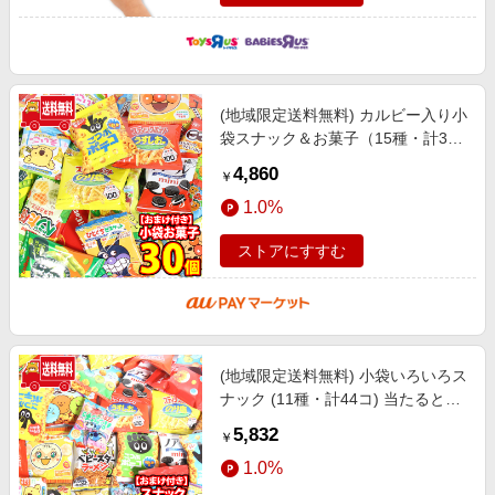
(地域限定送料無料) カルビー入り小
袋スナック＆お菓子（15種・計30
コ入） 当たると良いねセット おか
4,860
￥
しのマーチ（omtma7595k）
1.0%
ストアにすすむ
(地域限定送料無料) 小袋いろいろス
ナック (11種・計44コ) 当たると良
いねセット A おかしのマーチ
5,832
￥
(omtma7378k)
1.0%