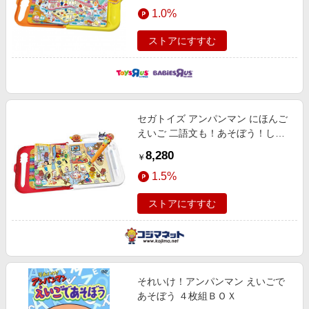
エンタメ
1.0%
楽天サービス特集
スポーツ・アウトドア・ゴルフ
旅行特集
ストアにすすむ
インテリア・寝具
わくわく夏特集
ペット・花・DIY・車
とことん買い物チャレンジ
旅行・レジャー・ホテル予約
Apple公式サイト×楽天カード分割払い
セガトイズ アンパンマン にほんご
生活・お役立ち
Qoo10メガポ
えいご 二語文も！あそぼう！しゃ
金融・マネー・保険
べろう！ ことばずかん15周年記念
Samsung ボーナスキャンペーン
8,280
￥
BOX
デジタルコンテンツ
週末の高還元 夏の長期版
1.5%
ビジネス・その他サービス
ストアにすすむ
それいけ！アンパンマン えいごで
あそぼう ４枚組ＢＯＸ