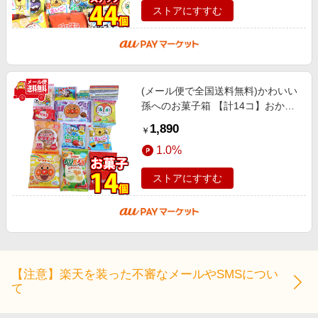
ストアにすすむ
(メール便で全国送料無料)かわいい
孫へのお菓子箱 【計14コ】おかし
のマーチ(omtmb7386)
1,890
￥
1.0%
ストアにすすむ
【注意】楽天を装った不審なメールやSMSについ
て