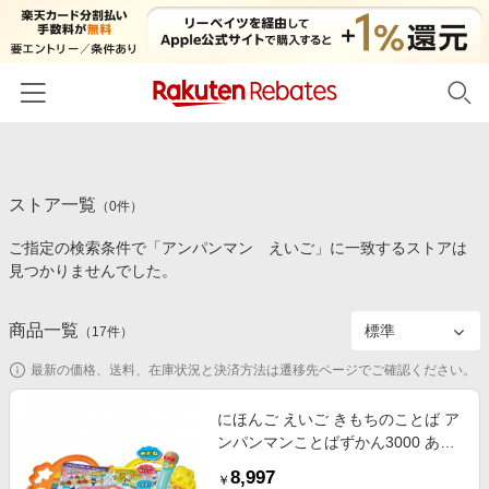
ホーム
ストア一覧
カテゴリー一覧
（
0
件）
ご指定の検索条件で「アンパンマン えいご」に一致するストアは
百貨店・総合ECモール
イベント一覧
見つかりませんでした。
ファッション・インナー・小物
リーベイツ注目ストア
ヘルプ
食品・スイーツ・お酒
商品一覧
（
17
件）
初回購入者限定特典
友達紹介
日用品・キッチン用品
対象ストア新規限定特典
最新の価格、送料、在庫状況と決済方法は遷移先ページでご確認ください。
コスメ・健康・医薬品
楽天IDでログイン/会員登録
新着ストアのご紹介
にほんご えいご きもちのことば ア
キッズ・ベビー用品
ンパンマンことばずかん3000 あい
電子書籍特集
うえお ことば練習 誕生日 プレゼン
家電・PC・スマホ・カメラ
8,997
楽天ペイ導入ストア
￥
ト ギフト 1.5歳 2歳 3歳