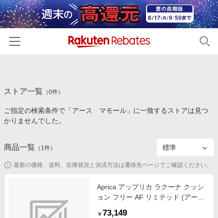
ホーム
ストア一覧
カテゴリー一覧
（
0
件）
ご指定の検索条件で「アース マモール」に一致するストアは見つ
百貨店・総合ECモール
イベント一覧
かりませんでした。
ファッション・インナー・小物
リーベイツ注目ストア
ヘルプ
食品・スイーツ・お酒
商品一覧
（
1
件）
初回購入者限定特典
友達紹介
日用品・キッチン用品
対象ストア新規限定特典
最新の価格、送料、在庫状況と決済方法は遷移先ページでご確認ください。
コスメ・健康・医薬品
楽天IDでログイン/会員登録
新着ストアのご紹介
Aprica アップリカ ラクーナ クッシ
キッズ・ベビー用品
ョン フリー AF リミテッド (アース
電子書籍特集
グリーン) 生後1カ月頃～3歳頃まで
家電・PC・スマホ・カメラ
73,149
楽天ペイ導入ストア
￥
ベビーザらス先行販売