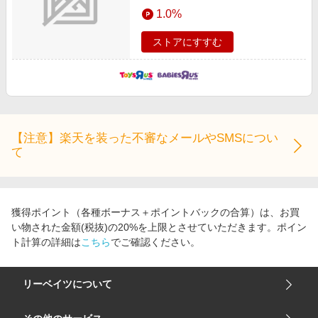
エンタメ
1.0%
楽天サービス特集
スポーツ・アウトドア・ゴルフ
旅行特集
ストアにすすむ
インテリア・寝具
わくわく夏特集
ペット・花・DIY・車
とことん買い物チャレンジ
旅行・レジャー・ホテル予約
Apple公式サイト×楽天カード分割払い
生活・お役立ち
Qoo10メガポ
【注意】楽天を装った不審なメールやSMSについ
金融・マネー・保険
て
Samsung ボーナスキャンペーン
デジタルコンテンツ
週末の高還元 夏の長期版
ビジネス・その他サービス
獲得ポイント（各種ボーナス＋ポイントバックの合算）は、お買
い物された金額(税抜)の20%を上限とさせていただきます。ポイン
ト計算の詳細は
こちら
でご確認ください。
リーベイツについて
会社概要