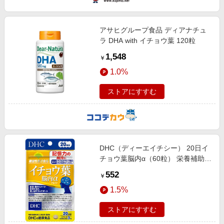
アサヒグループ食品 ディアナチュ
ラ DHA with イチョウ葉 120粒
1,548
￥
1.0%
ストアにすすむ
DHC（ディーエイチシー） 20日イ
チョウ葉脳内α（60粒） 栄養補助食
品
552
￥
1.5%
ストアにすすむ