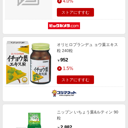
4.0%
ストアにすすむ
オリヒロプランデュ ョウ葉エキス
粒 240粒
952
￥
1.5%
ストアにすすむ
ニップン いちょう葉&ルティン 90
粒
2,882