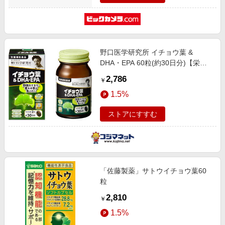
野口医学研究所 イチョウ葉 &
DHA・EPA 60粒(約30日分)【栄養
補助食品】
2,786
￥
1.5%
ストアにすすむ
「佐藤製薬」サトウイチョウ葉60
粒
2,810
￥
1.5%