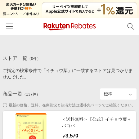
ホーム
ストア一覧
カテゴリー一覧
（
0
件）
ご指定の検索条件で「イチョウ葉」に一致するストアは見つかりま
百貨店・総合ECモール
イベント一覧
せんでした。
ファッション・インナー・小物
リーベイツ注目ストア
ヘルプ
食品・スイーツ・お酒
商品一覧
（
137
件）
初回購入者限定特典
友達紹介
日用品・キッチン用品
対象ストア新規限定特典
最新の価格、送料、在庫状況と決済方法は遷移先ページでご確認ください。
コスメ・健康・医薬品
楽天IDでログイン/会員登録
新着ストアのご紹介
＜送料無料＞【公式】イチョウ葉＋
キッズ・ベビー用品
バコパ
電子書籍特集
家電・PC・スマホ・カメラ
3,570
楽天ペイ導入ストア
￥