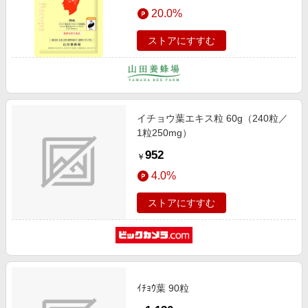
エンタメ
20.0%
楽天サービス特集
スポーツ・アウトドア・ゴルフ
旅行特集
ストアにすすむ
インテリア・寝具
わくわく夏特集
ペット・花・DIY・車
とことん買い物チャレンジ
旅行・レジャー・ホテル予約
Apple公式サイト×楽天カード分割払い
イチョウ葉エキス粒 60g（240粒／
生活・お役立ち
Qoo10メガポ
1粒250mg）
金融・マネー・保険
Samsung ボーナスキャンペーン
952
￥
デジタルコンテンツ
週末の高還元 夏の長期版
4.0%
ビジネス・その他サービス
ストアにすすむ
ｲﾁｮｳ葉 90粒