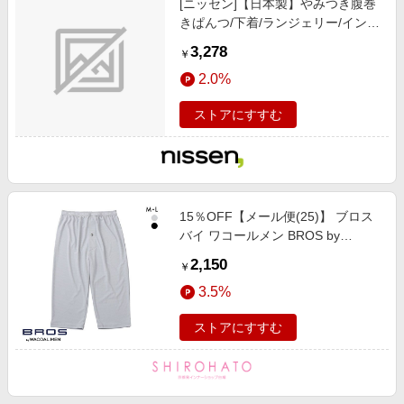
[ニッセン]【日本製】やみつき腹巻
きぱんつ/下着/ランジェリー/インナ
ー/レディース/ レギンス/スパッツ /
3,278
￥
オーバーパンツ/ローズ
2.0%
ストアにすすむ
15％OFF【メール便(25)】 ブロス
バイ ワコールメン BROS by
WACOAL MEN ムレからの解放 ひ
2,150
￥
ざ下丈パンツ 前開き ML べたつき
3.5%
にくいさらさらインナー
ストアにすすむ