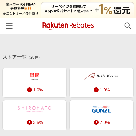
ホーム
ストア一覧
カテゴリー一覧
（
28
件）
百貨店・総合ECモール
イベント一覧
ファッション・インナー・小物
リーベイツ注目ストア
ヘルプ
食品・スイーツ・お酒
1.0%
1.0%
初回購入者限定特典
友達紹介
日用品・キッチン用品
対象ストア新規限定特典
コスメ・健康・医薬品
楽天IDでログイン/会員登録
新着ストアのご紹介
キッズ・ベビー用品
3.5%
7.0%
電子書籍特集
家電・PC・スマホ・カメラ
楽天ペイ導入ストア