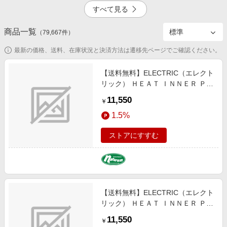
エンタメ
すべて見る
楽天サービス特集
スポーツ・アウトドア・ゴルフ
旅行特集
商品一覧
4.5%
2.0%
（
79,667
件）
インテリア・寝具
わくわく夏特集
最新の価格、送料、在庫状況と決済方法は遷移先ページでご確認ください。
ペット・花・DIY・車
とことん買い物チャレンジ
旅行・レジャー・ホテル予約
【送料無料】ELECTRIC（エレクト
Apple公式サイト×楽天カード分割払い
リック） ＨＥＡＴ ＩＮＮＥＲ ＰＡ
5.0%
3.5%
生活・お役立ち
ＮＴＳ Ｌ ＢＬＡＣＫ E25FP05
Qoo10メガポ
11,550
￥
金融・マネー・保険
Samsung ボーナスキャンペーン
1.5%
デジタルコンテンツ
週末の高還元 夏の長期版
ストアにすすむ
ビジネス・その他サービス
1.5%
【送料無料】ELECTRIC（エレクト
リック） ＨＥＡＴ ＩＮＮＥＲ ＰＡ
ＮＴＳ Ｍ ＢＬＡＣＫ E25FP05
11,550
￥