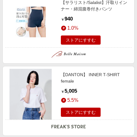
【サラリスト/Salalist】汗取りイン
ナー・綿混腹巻付きパンツ
940
￥
1.0%
ストアにすすむ
【DANTON】 INNER T-SHIRT
female
5,005
￥
5.5%
ストアにすすむ