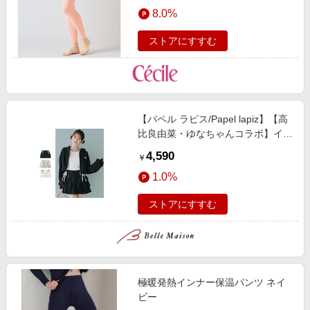
8.0%
ストアにすすむ
【パペル ラピス/Papel lapiz】【高
比良由菜・ゆなちゃんコラボ】イン
ナーパンツ付きサイドリボンコット
4,590
￥
ンスウェットティアードミニスカー
1.0%
ト(ウエスト調節可)【セットアップ
可】 【子供服】
ストアにすすむ
極暖発熱インナー保温パンツ ネイ
ビー