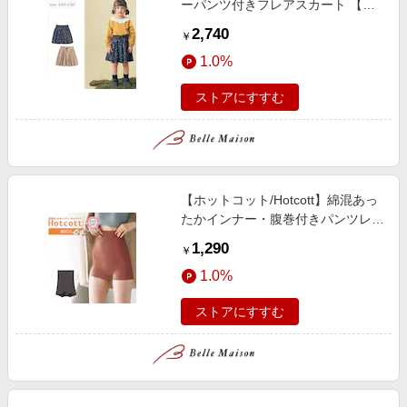
ーパンツ付きフレアスカート 【子
供服】
2,740
￥
1.0%
ストアにすすむ
【ホットコット/Hotcott】綿混あっ
たかインナー・腹巻付きパンツレデ
ィース
1,290
￥
1.0%
ストアにすすむ