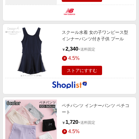
スクール水着 女の子ワンピース型
インナーパンツ付き子供 プール
2,340
+送料固定
￥
4.5%
ストアにすすむ
ペチパンツ インナーパンツ ペチコ
ート
1,720
+送料固定
￥
4.5%