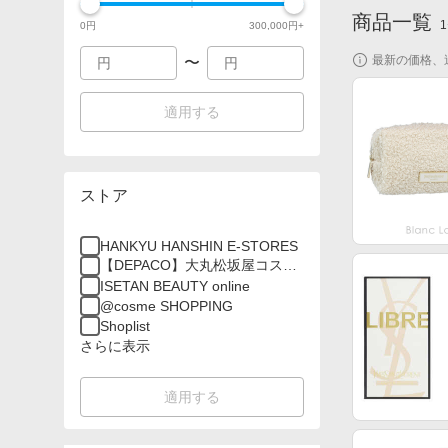
商品一覧
1
0
円
300,000
円+
最新の価格、
〜
適用する
ストア
HANKYU HANSHIN E-STORES
【DEPACO】大丸松坂屋コスメ
オンラインストア
ISETAN BEAUTY online
@cosme SHOPPING
Shoplist
さらに表示
適用する