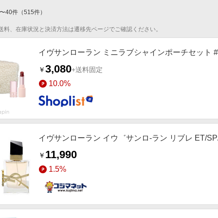
〜
40
件
（
515
件）
送料、在庫状況と決済方法は遷移先ページでご確認ください。
イヴサンローラン ミニラブシャインポーチセット #
3,080
￥
+送料固定
10.0%
イヴサンローラン イウ゛サンロ-ラン リブレ ET/SP/
11,990
￥
1.5%