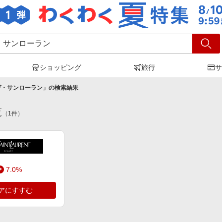
ショッピング
旅行
サ
ヴ・サンローラン
」の検索結果
覧
（
1
件）
7.0%
アにすすむ