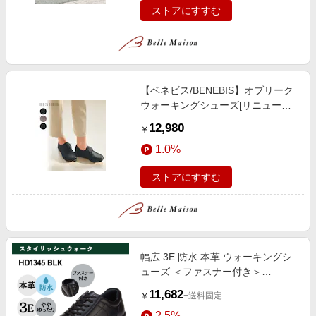
ストアにすすむ
【ベネビス/BENEBIS】オブリーク
ウォーキングシューズ[リニューア
ル復刻]
12,980
￥
1.0%
ストアにすすむ
幅広 3E 防水 本革 ウォーキングシ
ューズ ＜ファスナー付き＞
【24.5cm～28.0cm】 ブラック
11,682
+送料固定
￥
2.5%