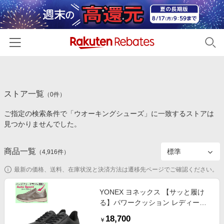
ホーム
ストア一覧
カテゴリー一覧
（
0
件）
ご指定の検索条件で「ウオーキングシューズ」に一致するストアは
百貨店・総合ECモール
イベント一覧
見つかりませんでした。
ファッション・インナー・小物
リーベイツ注目ストア
ヘルプ
食品・スイーツ・お酒
商品一覧
（
4,916
件）
初回購入者限定特典
友達紹介
日用品・キッチン用品
対象ストア新規限定特典
最新の価格、送料、在庫状況と決済方法は遷移先ページでご確認ください。
コスメ・健康・医薬品
楽天IDでログイン/会員登録
新着ストアのご紹介
YONEX ヨネックス 【サッと履け
キッズ・ベビー用品
る】パワークッション レディース
電子書籍特集
ウォーキングシューズ【幅広4.5E/
家電・PC・スマホ・カメラ
18,700
楽天ペイ導入ストア
￥
軽量/撥水】 L130W ブラック スニ