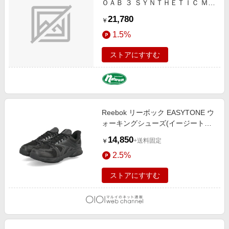
ＯＡＢ ３ ＳＹＮＴＨＥＴＩＣ ＭＩ
Ｄ ＧＯＲＥ-ＴＥＸ（ＷＩＤＥ ＷＩ
21,780
￥
ＤＴＨ） ２７．５ｃｍ ＥＡＲＴＨ
1.5%
M500253W
ストアにすすむ
Reebok リーボック EASYTONE ウ
ォーキングシューズ(イージートー
ン) ブラック
14,850
+送料固定
￥
2.5%
ストアにすすむ