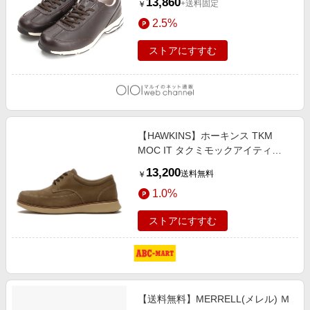
13,860
+送料固定
￥
2.5%
ストアにすすむ
【HAWKINS】ホーキンス TKM
MOC IT タクミモックアイティ
HL82052 N/TAUPE 6H(24.5cm) ブ
13,200
送料無料
￥
ラウン
1.0%
ストアにすすむ
【送料無料】MERRELL(メレル) Ｍ