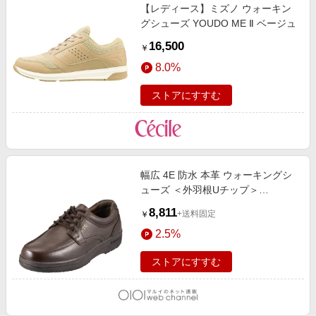
【レディース】ミズノ ウォーキン
グシューズ YOUDO ME Ⅱ ベージュ
16,500
￥
8.0%
ストアにすすむ
幅広 4E 防水 本革 ウォーキングシ
ューズ ＜外羽根Uチップ＞
【24.0cm～28.0cm】 チョコ
8,811
+送料固定
￥
2.5%
ストアにすすむ