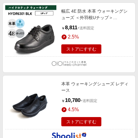
幅広 4E 防水 本革 ウォーキングシ
ューズ ＜外羽根Uチップ＞
【24.0cm～28.0cm】 ブラック
8,811
+送料固定
￥
2.5%
ストアにすすむ
本革 ウォーキングシューズ レディ
ース
10,780
+送料固定
￥
4.5%
ストアにすすむ