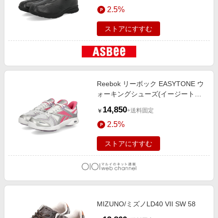
エンタメ
2.5%
ーカー ローカット
楽天サービス特集
スポーツ・アウトドア・ゴルフ
旅行特集
ストアにすすむ
インテリア・寝具
わくわく夏特集
ペット・花・DIY・車
とことん買い物チャレンジ
旅行・レジャー・ホテル予約
Apple公式サイト×楽天カード分割払い
Reebok リーボック EASYTONE ウ
生活・お役立ち
Qoo10メガポ
ォーキングシューズ(イージートー
金融・マネー・保険
ン) シルバー/ピンク
Samsung ボーナスキャンペーン
14,850
+送料固定
￥
デジタルコンテンツ
週末の高還元 夏の長期版
2.5%
ビジネス・その他サービス
ストアにすすむ
MIZUNO/ミズノLD40 VII SW 58