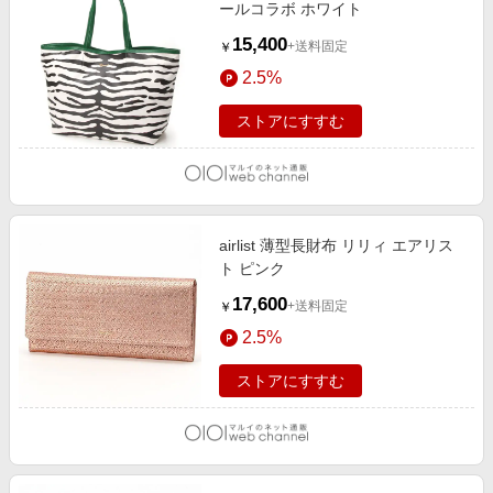
ールコラボ ホワイト
15,400
+送料固定
￥
2.5%
ストアにすすむ
airlist 薄型長財布 リリィ エアリス
ト ピンク
17,600
+送料固定
￥
2.5%
ストアにすすむ