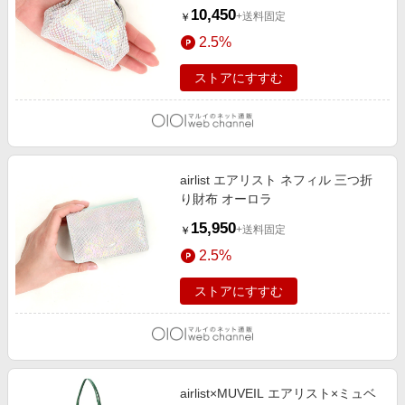
10,450
+送料固定
￥
2.5%
ストアにすすむ
airlist エアリスト ネフィル 三つ折
り財布 オーロラ
15,950
+送料固定
￥
2.5%
ストアにすすむ
airlist×MUVEIL エアリスト×ミュベ