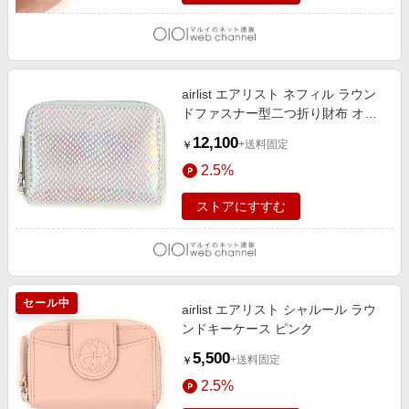
airlist エアリスト ネフィル ラウン
ドファスナー型二つ折り財布 オー
ロラ
12,100
+送料固定
￥
2.5%
ストアにすすむ
セール中
airlist エアリスト シャルール ラウ
ンドキーケース ピンク
5,500
+送料固定
￥
2.5%