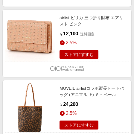
airlist ピリカ 三つ折り財布 エアリ
スト ピンク
12,100
+送料固定
￥
2.5%
ストアにすすむ
MUVEIL airlistコラボ縦長トートバ
ッグ (アニマル, F) ミュベール
ELLE SHOP
24,200
￥
2.5%
ストアにすすむ