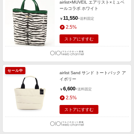
airlist×MUVEIL エアリスト×ミュベ
エンタメ
楽天サービス特集
ールコラボ ホワイト
スポーツ・アウトドア・ゴルフ
旅行特集
11,550
+送料固定
￥
インテリア・寝具
お中元特集2026
2.5%
ペット・花・DIY・車
わくわく夏特集
ストアにすすむ
旅行・レジャー・ホテル予約
とことん買い物チャレンジ
生活・お役立ち
Apple公式サイト×楽天カード分割払い
金融・マネー・保険
Qoo10メガポ
セール中
デジタルコンテンツ
airlist Sand サンド トートバック ア
イボリー
ビジネス・その他サービス
6,600
+送料固定
￥
2.5%
ストアにすすむ