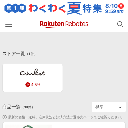
ホーム
ストア一覧
カテゴリー一覧
（
1
件）
百貨店・総合ECモール
イベント一覧
ファッション・インナー・小物
リーベイツ注目ストア
ヘルプ
食品・スイーツ・お酒
4.5%
初回購入者限定特典
友達紹介
日用品・キッチン用品
対象ストア新規限定特典
コスメ・健康・医薬品
楽天IDでログイン/会員登録
新着ストアのご紹介
商品一覧
（
90
件）
キッズ・ベビー用品
電子書籍特集
最新の価格、送料、在庫状況と決済方法は遷移先ページでご確認ください。
家電・PC・スマホ・カメラ
楽天ペイ導入ストア