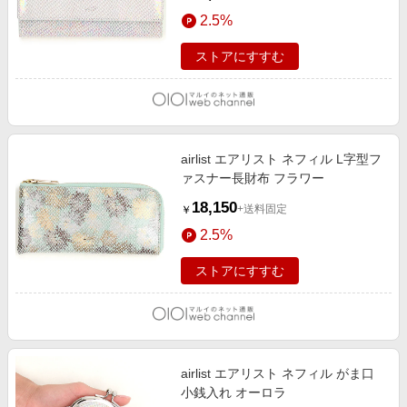
2.5%
ストアにすすむ
airlist エアリスト ネフィル L字型フ
ァスナー長財布 フラワー
18,150
+送料固定
￥
2.5%
ストアにすすむ
airlist エアリスト ネフィル がま口
小銭入れ オーロラ