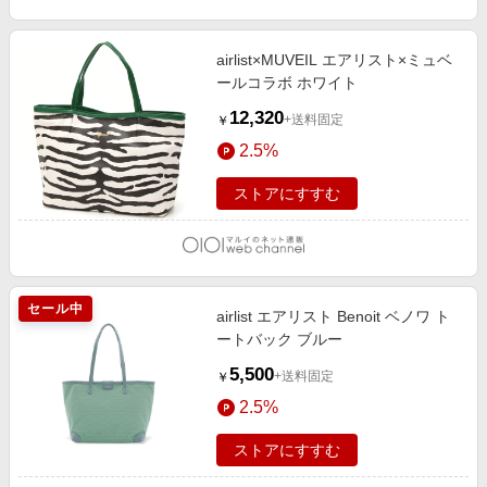
airlist×MUVEIL エアリスト×ミュベ
ールコラボ ホワイト
12,320
+送料固定
￥
2.5%
ストアにすすむ
セール中
airlist エアリスト Benoit ベノワ ト
ートバック ブルー
5,500
+送料固定
￥
2.5%
ストアにすすむ