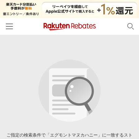
ホーム
カテゴリー一覧
百貨店・総合ECモール
イベント一覧
ファッション・インナー・小物
リーベイツ注目ストア
ヘルプ
食品・スイーツ・お酒
初回購入者限定特典
友達紹介
日用品・キッチン用品
対象ストア新規限定特典
コスメ・健康・医薬品
楽天IDでログイン/会員登録
新着ストアのご紹介
キッズ・ベビー用品
電子書籍特集
家電・PC・スマホ・カメラ
ご指定の検索条件で「エグモントマヌカハニー」に一致するスト
楽天ペイ導入ストア