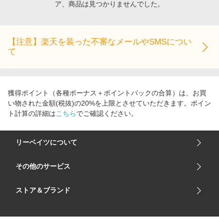
ア、商品は見つかりませんでした。
エンタメ
楽天サービス特集
スポーツ・アウトドア・ゴルフ
旅行特集
インテリア・寝具
【注意】楽天を装った不審なメールやSMSについ
わくわく夏特集
て
ペット・花・DIY・車
とことん買い物チャレンジ
旅行・レジャー・ホテル予約
Apple公式サイト×楽天カード分割払い
生活・お役立ち
Qoo10メガポ
獲得ポイント（各種ボーナス＋ポイントバックの合算）は、お買
金融・マネー・保険
い物された金額(税抜)の20%を上限とさせていただきます。ポイン
Samsung ボーナスキャンペーン
ト計算の詳細は
こちら
でご確認ください。
デジタルコンテンツ
週末の高還元 夏の長期版
ビジネス・その他サービス
リーベイツについて
会社概要
その他のサービス
ご利用ガイド
楽天市場
ストア＆ブランド
サイトマップ
楽天モバイル
ユニクロオンラインストア
リーベイツ 公式アプリ