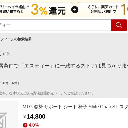
ショッピング
旅行
サ
スティー
」の検索結果
覧
（
0
件）
索条件で「エスティー」に一致するストアは見つかりま
〜
6
件
（
6
件）
送料、在庫状況と決済方法は遷移先ページでご確認ください。
MTG 姿勢 サポート シート 椅子 Style Chair ST
14,800
￥
4.0%