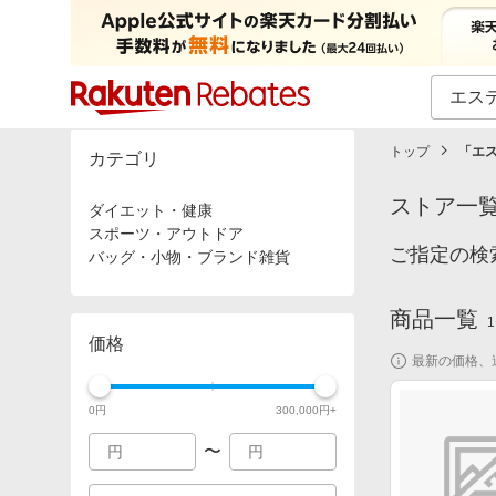
カテゴリー一覧
イベント一覧
トップ
「
エ
カテゴリ
ストア一
ダイエット・健康
スポーツ・アウトドア
ご指定の検
バッグ・小物・ブランド雑貨
商品一覧
1
価格
最新の価格、
0
円
300,000
円+
〜