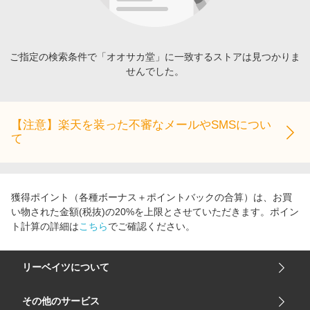
エンタメ
楽天サービス特集
スポーツ・アウトドア・ゴルフ
旅行特集
インテリア・寝具
ご指定の検索条件で「オオサカ堂」に一致するストアは見つかりま
わくわく夏特集
せんでした。
ペット・花・DIY・車
とことん買い物チャレンジ
旅行・レジャー・ホテル予約
Apple公式サイト×楽天カード分割払い
生活・お役立ち
【注意】楽天を装った不審なメールやSMSについ
Qoo10メガポ
て
金融・マネー・保険
Samsung ボーナスキャンペーン
デジタルコンテンツ
週末の高還元 夏の長期版
ビジネス・その他サービス
獲得ポイント（各種ボーナス＋ポイントバックの合算）は、お買
い物された金額(税抜)の20%を上限とさせていただきます。ポイン
ト計算の詳細は
こちら
でご確認ください。
リーベイツについて
会社概要
その他のサービス