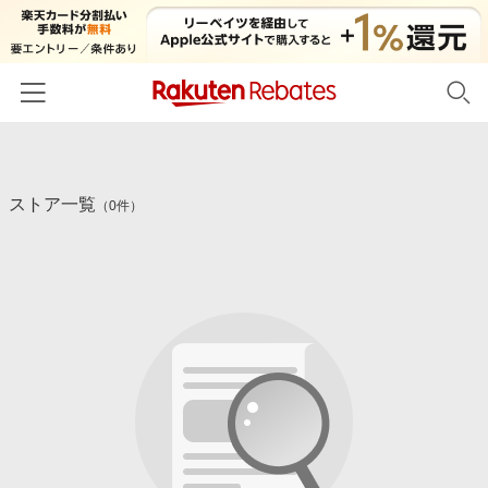
ホーム
ストア一覧
カテゴリー一覧
（0件）
百貨店・総合ECモール
イベント一覧
ファッション・インナー・小物
リーベイツ注目ストア
ヘルプ
食品・スイーツ・お酒
初回購入者限定特典
友達紹介
日用品・キッチン用品
対象ストア新規限定特典
コスメ・健康・医薬品
楽天IDでログイン/会員登録
新着ストアのご紹介
キッズ・ベビー用品
電子書籍特集
家電・PC・スマホ・カメラ
楽天ペイ導入ストア