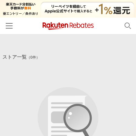
ホーム
ストア一覧
カテゴリー一覧
（0件）
百貨店・総合ECモール
イベント一覧
ファッション・インナー・小物
リーベイツ注目ストア
ヘルプ
食品・スイーツ・お酒
初回購入者限定特典
友達紹介
日用品・キッチン用品
対象ストア新規限定特典
コスメ・健康・医薬品
楽天IDでログイン/会員登録
新着ストアのご紹介
キッズ・ベビー用品
電子書籍特集
家電・PC・スマホ・カメラ
楽天ペイ導入ストア