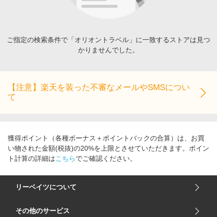
エンタメ
楽天サービス特集
スポーツ・アウトドア・ゴルフ
旅行特集
インテリア・寝具
ご指定の検索条件で「オリオントラベル」に一致するストアは見つ
わくわく夏特集
かりませんでした。
ペット・花・DIY・車
とことん買い物チャレンジ
旅行・レジャー・ホテル予約
Apple公式サイト×楽天カード分割払い
生活・お役立ち
【注意】楽天を装った不審なメールやSMSについ
Qoo10メガポ
て
金融・マネー・保険
Samsung ボーナスキャンペーン
デジタルコンテンツ
週末の高還元 夏の長期版
ビジネス・その他サービス
獲得ポイント（各種ボーナス＋ポイントバックの合算）は、お買
い物された金額(税抜)の20%を上限とさせていただきます。ポイン
ト計算の詳細は
こちら
でご確認ください。
リーベイツについて
会社概要
その他のサービス