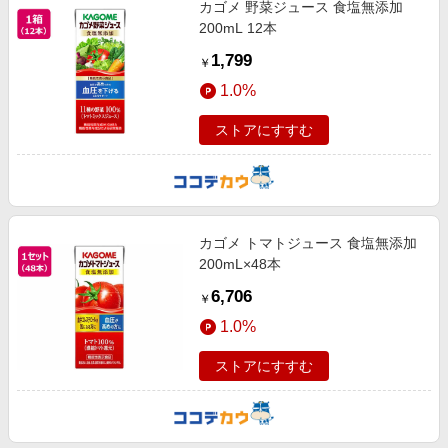
カゴメ 野菜ジュース 食塩無添加
エンタメ
楽天サービス特集
200mL 12本
スポーツ・アウトドア・ゴルフ
旅行特集
1,799
￥
インテリア・寝具
わくわく夏特集
1.0%
ペット・花・DIY・車
とことん買い物チャレンジ
ストアにすすむ
旅行・レジャー・ホテル予約
Apple公式サイト×楽天カード分割払い
生活・お役立ち
Qoo10メガポ
金融・マネー・保険
Samsung ボーナスキャンペーン
デジタルコンテンツ
カゴメ トマトジュース 食塩無添加
週末の高還元 夏の長期版
200mL×48本
ビジネス・その他サービス
6,706
￥
1.0%
ストアにすすむ