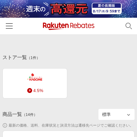
ホーム
ストア一覧
カテゴリー一覧
（
1
件）
百貨店・総合ECモール
イベント一覧
ファッション・インナー・小物
リーベイツ注目ストア
ヘルプ
食品・スイーツ・お酒
4.5%
初回購入者限定特典
友達紹介
日用品・キッチン用品
対象ストア新規限定特典
コスメ・健康・医薬品
楽天IDでログイン/会員登録
新着ストアのご紹介
商品一覧
（
14
件）
キッズ・ベビー用品
電子書籍特集
最新の価格、送料、在庫状況と決済方法は遷移先ページでご確認ください。
家電・PC・スマホ・カメラ
楽天ペイ導入ストア