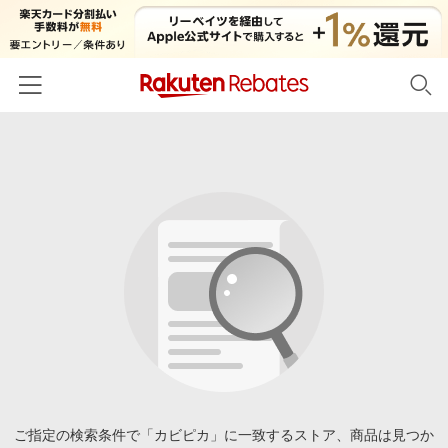
ホーム
カテゴリー一覧
百貨店・総合ECモール
イベント一覧
ファッション・インナー・小物
リーベイツ注目ストア
ヘルプ
食品・スイーツ・お酒
初回購入者限定特典
友達紹介
日用品・キッチン用品
対象ストア新規限定特典
コスメ・健康・医薬品
楽天IDでログイン/会員登録
新着ストアのご紹介
キッズ・ベビー用品
電子書籍特集
家電・PC・スマホ・カメラ
ご指定の検索条件で「カビピカ」に一致するストア、商品は見つか
楽天ペイ導入ストア