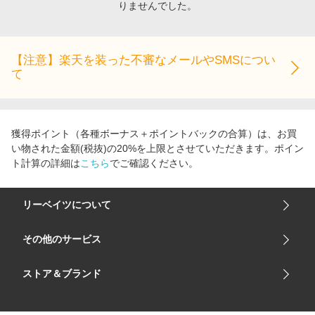
りませんでした。
エンタメ
楽天サービス特集
スポーツ・アウトドア・ゴルフ
旅行特集
インテリア・寝具
【注意】楽天を装った不審なメールやSMSについ
わくわく夏特集
て
ペット・花・DIY・車
とことん買い物チャレンジ
旅行・レジャー・ホテル予約
Apple公式サイト×楽天カード分割払い
生活・お役立ち
Qoo10メガポ
獲得ポイント（各種ボーナス＋ポイントバックの合算）は、お買
金融・マネー・保険
い物された金額(税抜)の20%を上限とさせていただきます。ポイン
Samsung ボーナスキャンペーン
ト計算の詳細は
こちら
でご確認ください。
デジタルコンテンツ
週末の高還元 夏の長期版
ビジネス・その他サービス
リーベイツについて
会社概要
その他のサービス
ご利用ガイド
楽天市場
ストア＆ブランド
サイトマップ
楽天モバイル
ユニクロオンラインストア
リーベイツ 公式アプリ