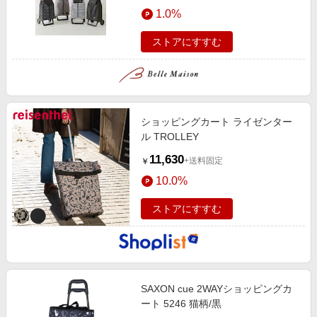
エンタメ
1.0%
楽天サービス特集
スポーツ・アウトドア・ゴルフ
旅行特集
ストアにすすむ
インテリア・寝具
わくわく夏特集
ペット・花・DIY・車
とことん買い物チャレンジ
旅行・レジャー・ホテル予約
Apple公式サイト×楽天カード分割払い
ショッピングカート ライゼンター
生活・お役立ち
Qoo10メガポ
ル TROLLEY
金融・マネー・保険
Samsung ボーナスキャンペーン
11,630
+送料固定
￥
デジタルコンテンツ
週末の高還元 夏の長期版
10.0%
ビジネス・その他サービス
ストアにすすむ
SAXON cue 2WAYショッピングカ
ート 5246 猫柄/黒