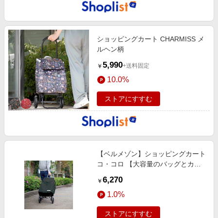
ショッピングカート CHARMISS メ
ルヘン柄
5,990
+送料固定
￥
10.0%
ストアにすすむ
【ベルメゾン】ショッピングカート
コ・コロ 【大容量のバッグとカー
トのセット】
6,270
￥
1.0%
ストアにすすむ