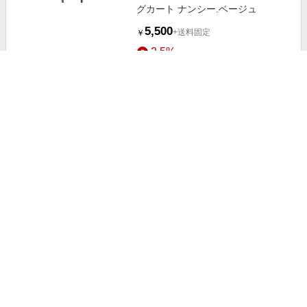
グカート ナンシー.ベージュ
5,500
+送料固定
￥
2.5%
ストアにすすむ
コ・コロ cocorotote2 ショッピング
カートトート フロリアングレー2
5,500
+送料固定
￥
2.5%
ストアにすすむ