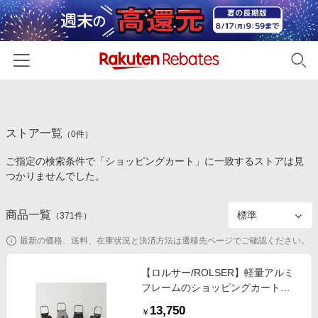
ホーム
ストア一覧
カテゴリー一覧
（
0
件）
ご指定の検索条件で「ショッピングカート」に一致するストアは見
百貨店・総合ECモール
イベント一覧
つかりませんでした。
ファッション・インナー・小物
リーベイツ注目ストア
ヘルプ
食品・スイーツ・お酒
商品一覧
（
371
件）
初回購入者限定特典
友達紹介
日用品・キッチン用品
対象ストア新規限定特典
最新の価格、送料、在庫状況と決済方法は遷移先ページでご確認ください。
コスメ・健康・医薬品
楽天IDでログイン/会員登録
新着ストアのご紹介
【ロルサー/ROLSER】軽量アルミ
キッズ・ベビー用品
フレームのショッピングカート
電子書籍特集
「BABY JOY MONOTONE」 【内
家電・PC・スマホ・カメラ
13,750
楽天ペイ導入ストア
￥
面PVCコーティング】