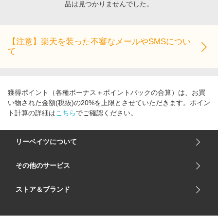
品は見つかりませんでした。
エンタメ
楽天サービス特集
スポーツ・アウトドア・ゴルフ
旅行特集
インテリア・寝具
【注意】楽天を装った不審なメールやSMSについ
わくわく夏特集
て
ペット・花・DIY・車
とことん買い物チャレンジ
旅行・レジャー・ホテル予約
Apple公式サイト×楽天カード分割払い
生活・お役立ち
Qoo10メガポ
獲得ポイント（各種ボーナス＋ポイントバックの合算）は、お買
金融・マネー・保険
い物された金額(税抜)の20%を上限とさせていただきます。ポイン
Samsung ボーナスキャンペーン
ト計算の詳細は
こちら
でご確認ください。
デジタルコンテンツ
週末の高還元 夏の長期版
ビジネス・その他サービス
リーベイツについて
会社概要
その他のサービス
ご利用ガイド
楽天市場
ストア＆ブランド
サイトマップ
楽天モバイル
ユニクロオンラインストア
リーベイツ 公式アプリ