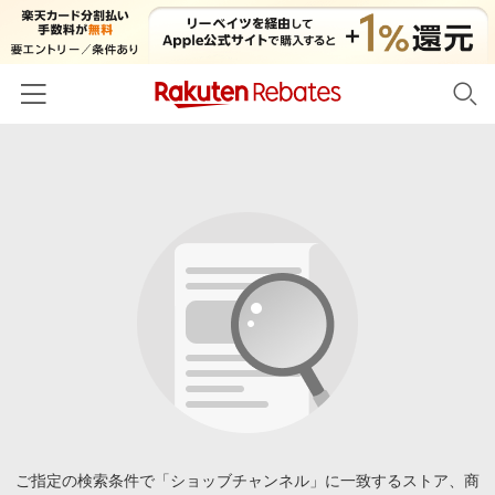
ホーム
カテゴリー一覧
百貨店・総合ECモール
イベント一覧
ファッション・インナー・小物
リーベイツ注目ストア
ヘルプ
食品・スイーツ・お酒
初回購入者限定特典
友達紹介
日用品・キッチン用品
対象ストア新規限定特典
コスメ・健康・医薬品
楽天IDでログイン/会員登録
新着ストアのご紹介
キッズ・ベビー用品
電子書籍特集
家電・PC・スマホ・カメラ
ご指定の検索条件で「ショッブチャンネル」に一致するストア、商
楽天ペイ導入ストア