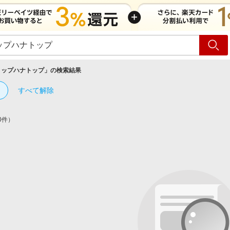
ショッピング
旅行
サ
ョップハナトップ
」の検索結果
すべて解除
0件）