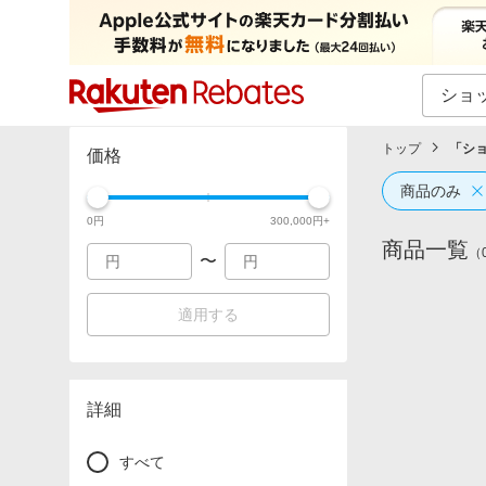
カテゴリー一覧
イベント一覧
トップ
「
シ
価格
商品のみ
0
円
300,000
円+
商品一覧
（
〜
適用する
詳細
すべて