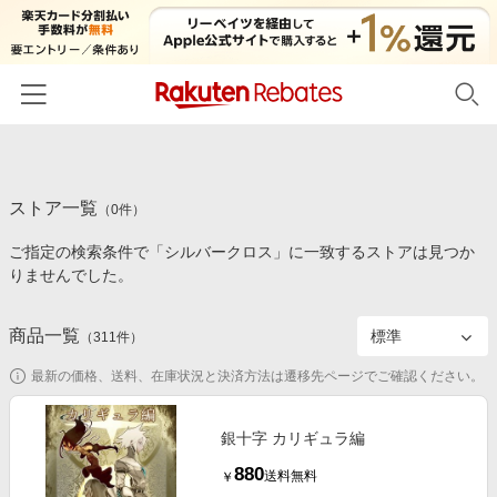
ホーム
ストア一覧
カテゴリー一覧
（
0
件）
ご指定の検索条件で「シルバークロス」に一致するストアは見つか
百貨店・総合ECモール
イベント一覧
りませんでした。
ファッション・インナー・小物
リーベイツ注目ストア
ヘルプ
食品・スイーツ・お酒
商品一覧
（
311
件）
初回購入者限定特典
友達紹介
日用品・キッチン用品
対象ストア新規限定特典
最新の価格、送料、在庫状況と決済方法は遷移先ページでご確認ください。
コスメ・健康・医薬品
楽天IDでログイン/会員登録
新着ストアのご紹介
キッズ・ベビー用品
銀十字 カリギュラ編
電子書籍特集
880
家電・PC・スマホ・カメラ
送料無料
￥
楽天ペイ導入ストア