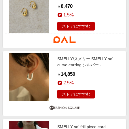
応/silver925》【GALENA/ガレナ】
8,470
￥
ティアドロップピアス ゴールド
1.5%
ストアにすすむ
SMELLY/スメリー SMELLY so'
curve earring シルバー -
14,850
￥
2.5%
ストアにすすむ
SMELLY so’ frill piece cord