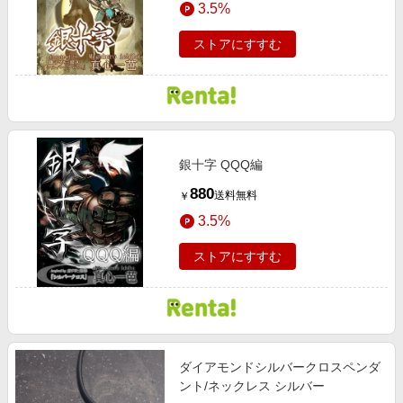
3.5%
エンタメ
楽天サービス特集
スポーツ・アウトドア・ゴルフ
ストアにすすむ
旅行特集
インテリア・寝具
わくわく夏特集
ペット・花・DIY・車
50万ポイント山分けキャンペーン
旅行・レジャー・ホテル予約
とことん買い物チャレンジ
生活・お役立ち
銀十字 QQQ編
Apple公式サイト×楽天カード分割払い
金融・マネー・保険
880
送料無料
￥
Samsung ボーナスキャンペーン
デジタルコンテンツ
3.5%
週末の高還元 夏の長期版
ビジネス・その他サービス
ストアにすすむ
ダイアモンドシルバークロスペンダ
ント/ネックレス シルバー