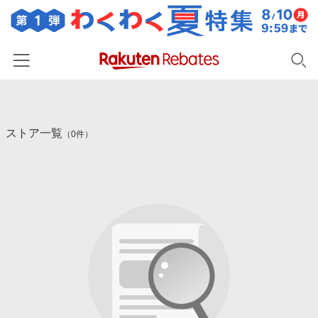
ホーム
ストア一覧
カテゴリー一覧
（0件）
百貨店・総合ECモール
イベント一覧
ファッション・インナー・小物
リーベイツ注目ストア
ヘルプ
食品・スイーツ・お酒
初回購入者限定特典
友達紹介
日用品・キッチン用品
対象ストア新規限定特典
コスメ・健康・医薬品
楽天IDでログイン/会員登録
新着ストアのご紹介
キッズ・ベビー用品
電子書籍特集
家電・PC・スマホ・カメラ
楽天ペイ導入ストア