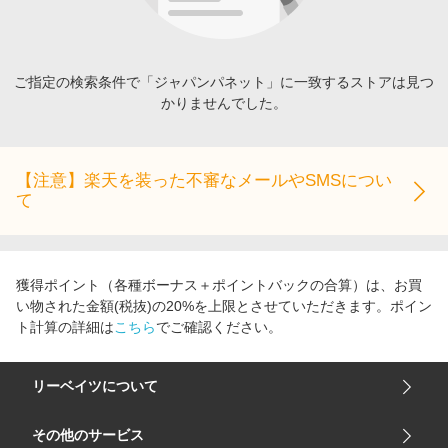
エンタメ
楽天サービス特集
スポーツ・アウトドア・ゴルフ
旅行特集
インテリア・寝具
ご指定の検索条件で「ジャパンパネット」に一致するストアは見つ
お中元特集2026
かりませんでした。
ペット・花・DIY・車
わくわく夏特集
旅行・レジャー・ホテル予約
とことん買い物チャレンジ
生活・お役立ち
【注意】楽天を装った不審なメールやSMSについ
Apple公式サイト×楽天カード分割払い
て
金融・マネー・保険
Qoo10メガポ
デジタルコンテンツ
ビジネス・その他サービス
獲得ポイント（各種ボーナス＋ポイントバックの合算）は、お買
い物された金額(税抜)の20%を上限とさせていただきます。ポイン
ト計算の詳細は
こちら
でご確認ください。
リーベイツについて
会社概要
その他のサービス