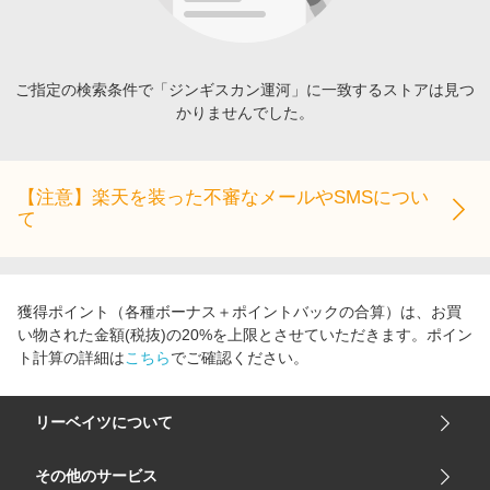
エンタメ
楽天サービス特集
スポーツ・アウトドア・ゴルフ
旅行特集
インテリア・寝具
ご指定の検索条件で「ジンギスカン運河」に一致するストアは見つ
わくわく夏特集
かりませんでした。
ペット・花・DIY・車
とことん買い物チャレンジ
旅行・レジャー・ホテル予約
Apple公式サイト×楽天カード分割払い
生活・お役立ち
【注意】楽天を装った不審なメールやSMSについ
Qoo10メガポ
て
金融・マネー・保険
Samsung ボーナスキャンペーン
デジタルコンテンツ
週末の高還元 夏の長期版
ビジネス・その他サービス
獲得ポイント（各種ボーナス＋ポイントバックの合算）は、お買
い物された金額(税抜)の20%を上限とさせていただきます。ポイン
ト計算の詳細は
こちら
でご確認ください。
リーベイツについて
会社概要
その他のサービス