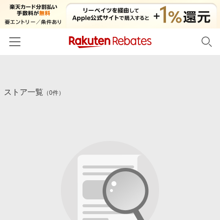
ホーム
ストア一覧
カテゴリー一覧
（0件）
百貨店・総合ECモール
イベント一覧
ファッション・インナー・小物
リーベイツ注目ストア
ヘルプ
食品・スイーツ・お酒
初回購入者限定特典
友達紹介
日用品・キッチン用品
対象ストア新規限定特典
コスメ・健康・医薬品
楽天IDでログイン/会員登録
新着ストアのご紹介
キッズ・ベビー用品
電子書籍特集
家電・PC・スマホ・カメラ
楽天ペイ導入ストア