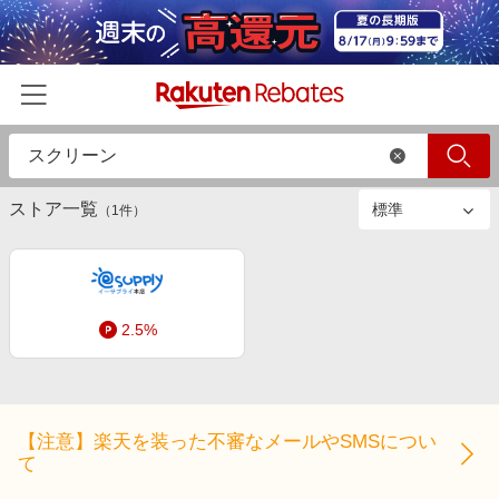
絞り込み
ストアのみ
すべて
商品のみ
ホーム
ストア一覧
カテゴリー一覧
（
1
件）
百貨店・総合ECモール
イベント一覧
ファッション・インナー・小物
リーベイツ注目ストア
ヘルプ
食品・スイーツ・お酒
2.5%
初回購入者限定特典
友達紹介
日用品・キッチン用品
対象ストア新規限定特典
コスメ・健康・医薬品
楽天IDでログイン/会員登録
新着ストアのご紹介
キッズ・ベビー用品
【注意】楽天を装った不審なメールやSMSについ
電子書籍特集
て
家電・PC・スマホ・カメラ
楽天ペイ導入ストア