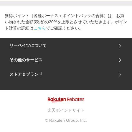
エンタメ
楽天サービス特集
スポーツ・アウトドア・ゴルフ
獲得ポイント（各種ボーナス＋ポイントバックの合算）は、お買
旅行特集
い物された金額(税抜)の20%を上限とさせていただきます。ポイン
インテリア・寝具
わくわく夏特集
ト計算の詳細は
こちら
でご確認ください。
ペット・花・DIY・車
とことん買い物チャレンジ
旅行・レジャー・ホテル予約
リーベイツについて
Apple公式サイト×楽天カード分割払い
生活・お役立ち
Qoo10メガポ
会社概要
その他のサービス
金融・マネー・保険
Samsung ボーナスキャンペーン
ご利用ガイド
デジタルコンテンツ
楽天市場
ストア＆ブランド
週末の高還元 夏の長期版
サイトマップ
ビジネス・その他サービス
楽天モバイル
ユニクロオンラインストア
リーベイツ 公式アプリ
GU（ジーユー）
リーベイツ ポイントアシスト
資生堂オンラインストア
ヘルプ・お問い合わせ
楽天ポイントサイト
Apple公式サイト
利用規約
© Rakuten Group, Inc.
アカチャンホンポ
プライバシーポリシー