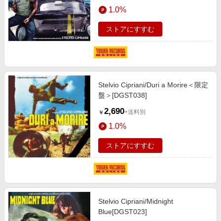
エンタメ
1.0%
楽天サービス特集
スポーツ・アウトドア・ゴルフ
旅行特集
ストアにすすむ
インテリア・寝具
わくわく夏特集
ペット・花・DIY・車
とことん買い物チャレンジ
旅行・レジャー・ホテル予約
Apple公式サイト×楽天カード分割払い
Stelvio Cipriani/Duri a Morire＜限定
生活・お役立ち
Qoo10メガポ
盤＞[DGST038]
金融・マネー・保険
Samsung ボーナスキャンペーン
2,690
+送料別
￥
デジタルコンテンツ
週末の高還元 夏の長期版
1.0%
ビジネス・その他サービス
ストアにすすむ
Stelvio Cipriani/Midnight
Blue[DGST023]