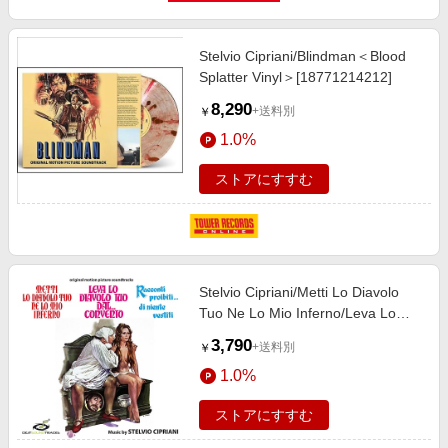
Stelvio Cipriani/Blindman＜Blood
Splatter Vinyl＞[18771214212]
8,290
+送料別
￥
1.0%
ストアにすすむ
Stelvio Cipriani/Metti Lo Diavolo
Tuo Ne Lo Mio Inferno/Leva Lo
Diavolo Tuo
3,790
+送料別
￥
Dal...Convento/Racconti Proibiti...
1.0%
DI Niente Vestiti＜限定盤＞
[DGST049]
ストアにすすむ