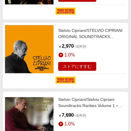
Stelvio Cipriani/STELVIO CIPRIANI
ORIGINAL SOUNDTRACKS
BEST[RBCP-3631]
2,970
+送料別
￥
1.0%
ストアにすすむ
Stelvio Cipriani/Stelvio Cipriani
Soundtracks Rarities Volume 1＜限
定盤＞[CDDM328]
7,690
+送料別
￥
1.0%