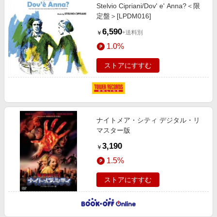
Stelvio Cipriani/Dov' e' Anna?＜限
定盤＞[LPDM016]
6,590
+送料別
￥
1.0%
ストアにすすむ
ナイトメア・シティ デジタル・リ
マスター版
3,190
￥
1.5%
ストアにすすむ