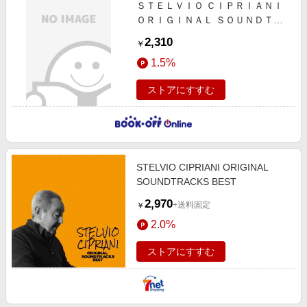
ＳＴＥＬＶＩＯ ＣＩＰＲＩＡＮＩ
ＯＲＩＧＩＮＡＬ ＳＯＵＮＤＴＲ
ＡＣＫＳ ＢＥＳＴ
2,310
￥
1.5%
ストアにすすむ
STELVIO CIPRIANI ORIGINAL
SOUNDTRACKS BEST
2,970
+送料固定
￥
2.0%
ストアにすすむ