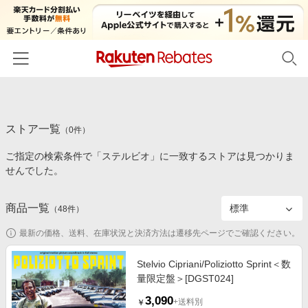
ホーム
ストア一覧
カテゴリー一覧
（
0
件）
ご指定の検索条件で「ステルビオ」に一致するストアは見つかりま
百貨店・総合ECモール
イベント一覧
せんでした。
ファッション・インナー・小物
リーベイツ注目ストア
ヘルプ
食品・スイーツ・お酒
商品一覧
（
48
件）
初回購入者限定特典
友達紹介
日用品・キッチン用品
対象ストア新規限定特典
最新の価格、送料、在庫状況と決済方法は遷移先ページでご確認ください。
コスメ・健康・医薬品
楽天IDでログイン/会員登録
新着ストアのご紹介
Stelvio Cipriani/Poliziotto Sprint＜数
キッズ・ベビー用品
量限定盤＞[DGST024]
電子書籍特集
家電・PC・スマホ・カメラ
3,090
楽天ペイ導入ストア
+送料別
￥