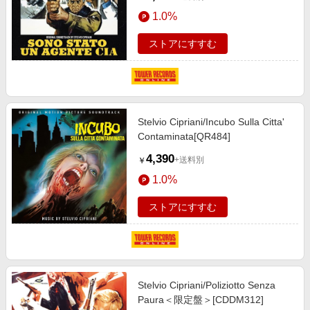
1.0%
ストアにすすむ
Stelvio Cipriani/Incubo Sulla Citta'
Contaminata[QR484]
4,390
+送料別
￥
1.0%
ストアにすすむ
Stelvio Cipriani/Poliziotto Senza
Paura＜限定盤＞[CDDM312]