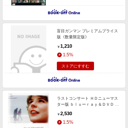
盲目ガンマン プレミアムプライス
版《数量限定版》
1,210
￥
1.5%
ストアにすすむ
ラストコンサート ＨＤニューマス
ター版 ｂｌｕーｒａｙ＆ＤＶＤ Ｂ
ＯＸ（Ｂｌｕーｒａｙ Ｄｉｓｃ）
2,530
￥
1.5%