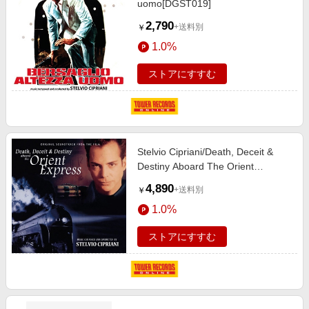
uomo[DGST019]
2,790
+送料別
￥
1.0%
ストアにすすむ
Stelvio Cipriani/Death, Deceit &
Destiny Aboard The Orient
Express[KRONCD079]
4,890
+送料別
￥
1.0%
ストアにすすむ