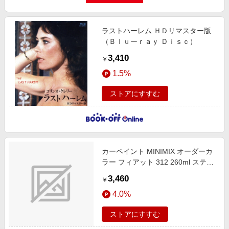
ラストハーレム ＨＤリマスター版
（Ｂｌｕーｒａｙ Ｄｉｓｃ）
3,410
￥
1.5%
ストアにすすむ
カーペイント MINIMIX オーダーカ
ラー フィアット 312 260ml ステル
ビオグリーン MMX07534
3,460
￥
4.0%
ストアにすすむ