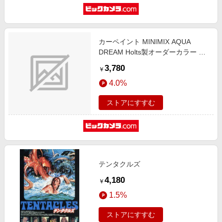
カーペイント MINIMIX AQUA
DREAM Holts製オーダーカラー ［
フィアット ］ ［ 純正カラーナンバ
3,780
￥
ー312 ］ 260ml ステルビオグリー
4.0%
ン AD-MMX07534
ストアにすすむ
テンタクルズ
4,180
￥
1.5%
ストアにすすむ