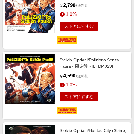
2,790
+送料別
￥
1.0%
ストアにすすむ
Stelvio Cipriani/Poliziotto Senza
Paura＜限定盤＞[LPDM029]
4,590
+送料別
￥
1.0%
ストアにすすむ
Stelvio Cipriani/Hunted City (Sbirro,