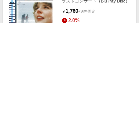
ラストコンサート（Blu?ray Disc）
1,760
+送料固定
￥
2.0%
ストアにすすむ
殺人魚フライングキラー ー日本語
吹替音声収録２Ｋレストア版ー（Ｂ
ｌｕーｒａｙ Ｄｉｓｃ）
6,930
￥
1.5%
ストアにすすむ