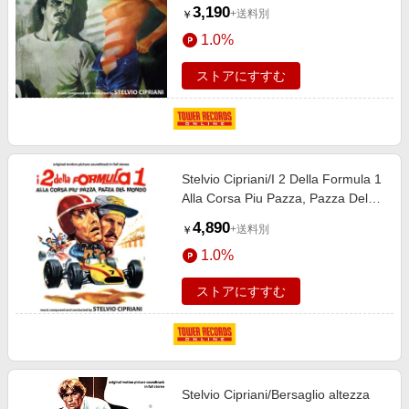
3,190
+送料別
￥
1.0%
ストアにすすむ
Stelvio Cipriani/I 2 Della Formula 1
Alla Corsa Piu Pazza, Pazza Del
Mondo[DGST012]
4,890
+送料別
￥
1.0%
ストアにすすむ
Stelvio Cipriani/Bersaglio altezza