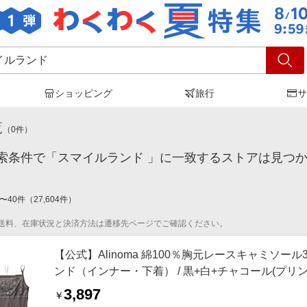
ショッピング
旅行
サ
マイルランド
」の検索結果
覧
（
0
件）
索条件で「スマイルランド 」に一致するストアは見つ
〜
40
件
（
27,604
件）
送料、在庫状況と決済方法は遷移先ページでご確認ください。
【公式】Alinoma 綿100％胸元レースキャミソール3
ンド（インナー・下着） / 黒+白+チャコール(プリントネー
/ レディース
3,897
￥