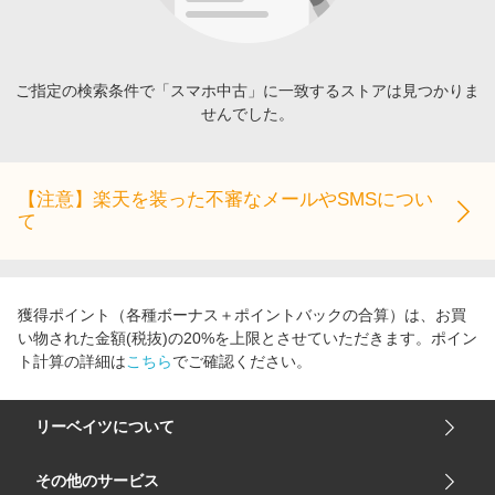
エンタメ
楽天サービス特集
スポーツ・アウトドア・ゴルフ
旅行特集
インテリア・寝具
ご指定の検索条件で「スマホ中古」に一致するストアは見つかりま
お中元特集2026
せんでした。
ペット・花・DIY・車
わくわく夏特集
旅行・レジャー・ホテル予約
とことん買い物チャレンジ
生活・お役立ち
【注意】楽天を装った不審なメールやSMSについ
Apple公式サイト×楽天カード分割払い
て
金融・マネー・保険
Qoo10メガポ
デジタルコンテンツ
ビジネス・その他サービス
獲得ポイント（各種ボーナス＋ポイントバックの合算）は、お買
い物された金額(税抜)の20%を上限とさせていただきます。ポイン
ト計算の詳細は
こちら
でご確認ください。
リーベイツについて
会社概要
その他のサービス