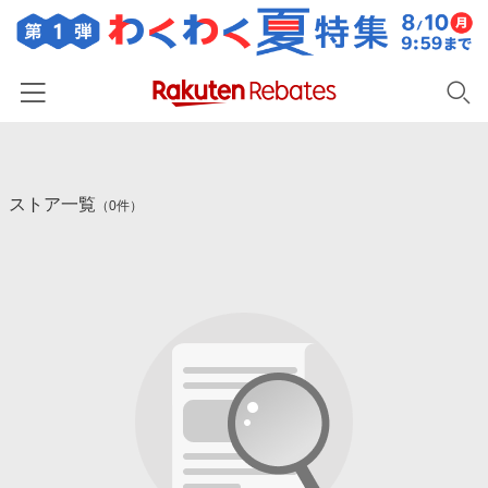
ホーム
ストア一覧
カテゴリー一覧
（0件）
百貨店・総合ECモール
イベント一覧
ファッション・インナー・小物
リーベイツ注目ストア
ヘルプ
食品・スイーツ・お酒
初回購入者限定特典
友達紹介
日用品・キッチン用品
対象ストア新規限定特典
コスメ・健康・医薬品
楽天IDでログイン/会員登録
新着ストアのご紹介
キッズ・ベビー用品
電子書籍特集
家電・PC・スマホ・カメラ
楽天ペイ導入ストア