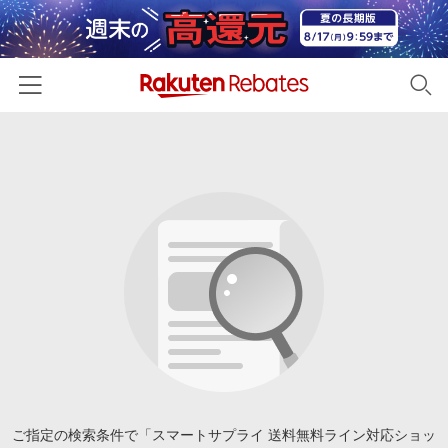
ホーム
カテゴリー一覧
百貨店・総合ECモール
イベント一覧
ファッション・インナー・小物
リーベイツ注目ストア
ヘルプ
食品・スイーツ・お酒
初回購入者限定特典
友達紹介
日用品・キッチン用品
対象ストア新規限定特典
コスメ・健康・医薬品
楽天IDでログイン/会員登録
新着ストアのご紹介
キッズ・ベビー用品
電子書籍特集
家電・PC・スマホ・カメラ
ご指定の検索条件で「スマートサプライ 送料無料ライン対応ショッ
楽天ペイ導入ストア