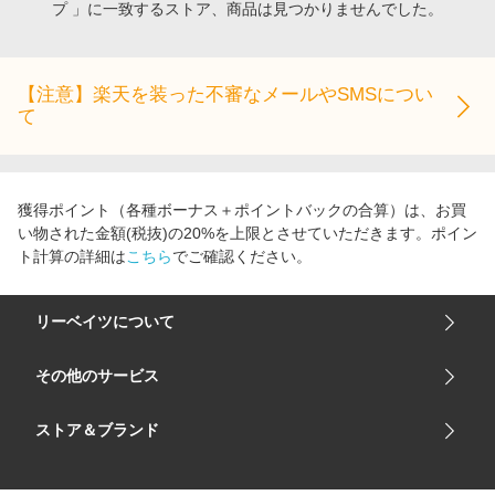
プ 」に一致するストア、商品は見つかりませんでした。
エンタメ
楽天サービス特集
スポーツ・アウトドア・ゴルフ
旅行特集
インテリア・寝具
【注意】楽天を装った不審なメールやSMSについ
わくわく夏特集
て
ペット・花・DIY・車
とことん買い物チャレンジ
旅行・レジャー・ホテル予約
Apple公式サイト×楽天カード分割払い
生活・お役立ち
Qoo10メガポ
獲得ポイント（各種ボーナス＋ポイントバックの合算）は、お買
金融・マネー・保険
い物された金額(税抜)の20%を上限とさせていただきます。ポイン
Samsung ボーナスキャンペーン
ト計算の詳細は
こちら
でご確認ください。
デジタルコンテンツ
週末の高還元 夏の長期版
ビジネス・その他サービス
リーベイツについて
会社概要
その他のサービス
ご利用ガイド
楽天市場
ストア＆ブランド
サイトマップ
楽天モバイル
ユニクロオンラインストア
リーベイツ 公式アプリ