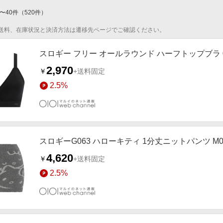
〜
40
件
（
520
件）
送料、在庫状況と決済方法は遷移先ページでご確認ください。
スロギー フリー オールラウンド ハーフトップブラ 
2,970
￥
+送料固定
2.5%
スロギーG063 ハローキティ 1分丈ニットパンツ M
4,620
￥
+送料固定
2.5%