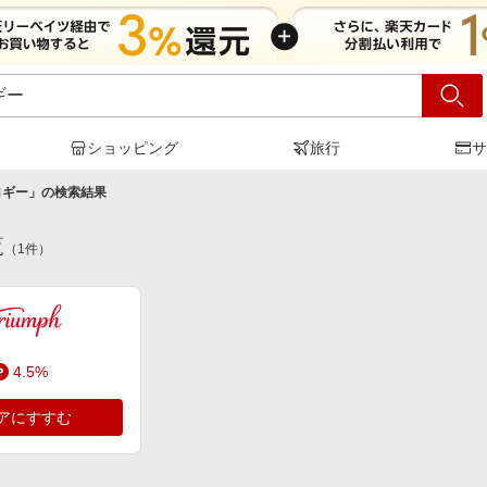
ショッピング
旅行
サ
ロギー
」の検索結果
覧
（
1
件）
4.5%
アにすすむ