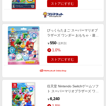
ストアにすすむ
びっくらたまご スーパーマリオブ
ラザーズ ワンダー おもちゃ・遊
具・乗用玩具・三輪車 バスボー
550
+送料別
￥
ル・お風呂のおもちゃ
1.0%
ストアにすすむ
任天堂 Nintendo Switchゲームソフ
ト スーパーマリオブラザーズ ワン
ダー
6,240
￥
1.5%