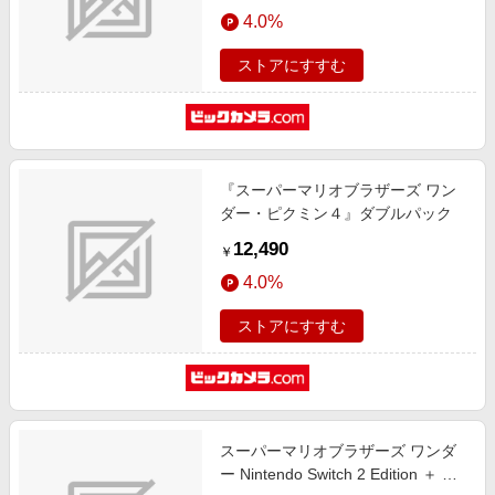
エンタメ
4.0%
楽天サービス特集
スポーツ・アウトドア・ゴルフ
旅行特集
ストアにすすむ
インテリア・寝具
わくわく夏特集
ペット・花・DIY・車
とことん買い物チャレンジ
旅行・レジャー・ホテル予約
Apple公式サイト×楽天カード分割払い
『スーパーマリオブラザーズ ワン
生活・お役立ち
Qoo10メガポ
ダー・ピクミン４』ダブルパック
金融・マネー・保険
Samsung ボーナスキャンペーン
12,490
￥
デジタルコンテンツ
週末の高還元 夏の長期版
4.0%
ビジネス・その他サービス
ストアにすすむ
スーパーマリオブラザーズ ワンダ
ー Nintendo Switch 2 Edition ＋ み