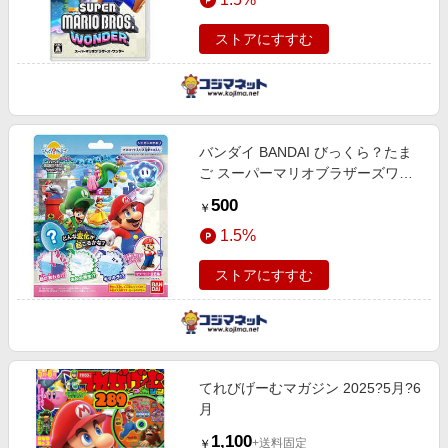
ストアにすすむ
バンダイ BANDAI びっくら？たま
ご スーパーマリオブラザーズワン
ダー(単品)
500
￥
1.5%
ストアにすすむ
てれびげーむマガジン 2025?5月?6
月
1,100
+送料固定
￥