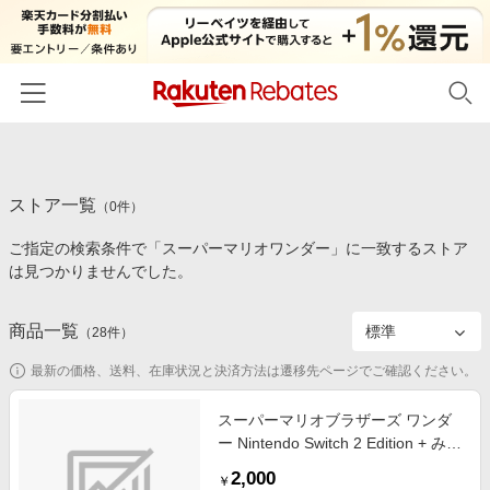
ホーム
ストア一覧
カテゴリー一覧
（
0
件）
ご指定の検索条件で「スーパーマリオワンダー」に一致するストア
百貨店・総合ECモール
イベント一覧
は見つかりませんでした。
ファッション・インナー・小物
リーベイツ注目ストア
ヘルプ
食品・スイーツ・お酒
商品一覧
（
28
件）
初回購入者限定特典
友達紹介
日用品・キッチン用品
対象ストア新規限定特典
最新の価格、送料、在庫状況と決済方法は遷移先ページでご確認ください。
コスメ・健康・医薬品
楽天IDでログイン/会員登録
新着ストアのご紹介
スーパーマリオブラザーズ ワンダ
キッズ・ベビー用品
ー Nintendo Switch 2 Edition + みん
電子書籍特集
なでリンリンパーク アップグレー
家電・PC・スマホ・カメラ
2,000
楽天ペイ導入ストア
￥
ドパス HACLAQMXA001