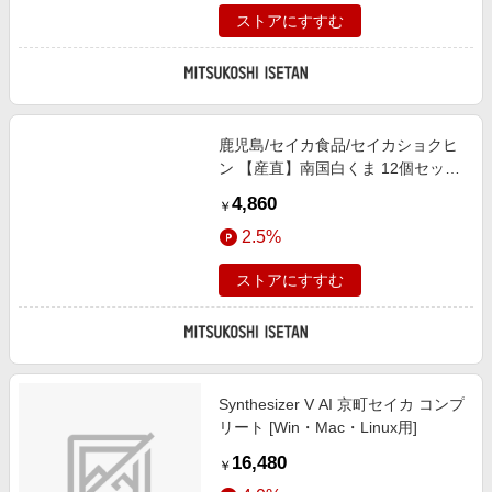
ストアにすすむ
鹿児島/セイカ食品/セイカショクヒ
ン 【産直】南国白くま 12個セット
アイス クリーム、フローズン ヨー
4,860
￥
グルト（洋菓子）【三越伊勢丹/公
2.5%
式】
ストアにすすむ
Synthesizer V AI 京町セイカ コンプ
リート [Win・Mac・Linux用]
16,480
￥