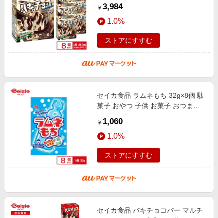
×8箱 アイス ラクトアイス カフェオ
3,984
￥
レ チョコ入り アイスバー 個
1.0%
ストアにすすむ
セイカ食品 ラムネもち 32g×8個 駄
菓子 おやつ 子供 お菓子 おつまみ
懐かしい 駄菓子屋 詰め合わせ 人気
1,060
￥
お徳用 お祭り 縁日 景品 自
1.0%
ストアにすすむ
セイカ食品 バキチョコバー マルチ