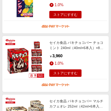
エンタメ
1.0%
楽天サービス特集
スポーツ・アウトドア・ゴルフ
旅行特集
ストアにすすむ
インテリア・寝具
わくわく夏特集
ペット・花・DIY・車
とことん買い物チャレンジ
旅行・レジャー・ホテル予約
Apple公式サイト×楽天カード分割払い
セイカ食品 バキチョコバー チョコ
生活・お役立ち
Qoo10メガポ
ミント 240ml（40ml×6本入）×8箱
金融・マネー・保険
パリパリチョコ ミントアイス チョ
Samsung ボーナスキャンペーン
3,960
￥
コミント アイスバー マルチ
デジタルコンテンツ
週末の高還元 夏の長期版
1.0%
ビジネス・その他サービス
ストアにすすむ
セイカ食品 バキチョコバー マルチ
カフェオレ 252ml（42ml×6本入）