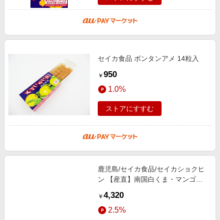
セイカ食品 ボンタンアメ 14粒入
950
￥
1.0%
ストアにすすむ
鹿児島/セイカ食品/セイカショクヒ
ン 【産直】南国白くま・マンゴー
10個セット(S & M-40) アイス クリ
4,320
￥
ーム、フローズン ヨーグルト（洋
2.5%
菓子）【三越伊勢丹/公式】