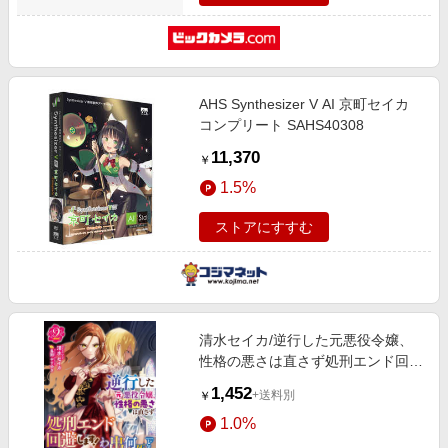
AHS Synthesizer V AI 京町セイカ
コンプリート SAHS40308
11,370
￥
1.5%
ストアにすすむ
清水セイカ/逆行した元悪役令嬢、
性格の悪さは直さず処刑エンド回避
します! アリアンローズ
1,452
+送料別
￥
[9784866576800]
1.0%