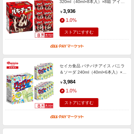
320ml（40ml×8本入）×8箱 アイス
バニラアイス チョコレート カカオ
3,936
￥
感 バキバキ アイスバー おや
1.0%
ストアにすすむ
セイカ食品 パチパチアイス バニラ
＆ソーダ 240ml（40ml×6本入）×8
箱 アイス ラムネ入り はじける食感
3,984
￥
アイスバー 個包装 マルチ お
1.0%
ストアにすすむ