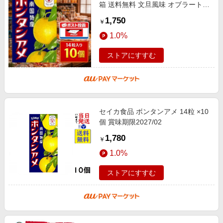
箱 送料無料 文旦風味 オブラート
ソフトキャンディ 駄菓子 お菓子 懐
1,750
￥
かしい もちもち
1.0%
ストアにすすむ
セイカ食品 ボンタンアメ 14粒 ×10
個 賞味期限2027/02
1,780
￥
1.0%
ストアにすすむ