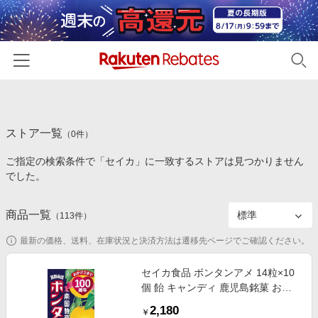
ホーム
ストア一覧
カテゴリー一覧
（
0
件）
ご指定の検索条件で「セイカ」に一致するストアは見つかりません
百貨店・総合ECモール
イベント一覧
でした。
ファッション・インナー・小物
リーベイツ注目ストア
ヘルプ
食品・スイーツ・お酒
商品一覧
（
113
件）
初回購入者限定特典
友達紹介
日用品・キッチン用品
対象ストア新規限定特典
最新の価格、送料、在庫状況と決済方法は遷移先ページでご確認ください。
コスメ・健康・医薬品
楽天IDでログイン/会員登録
新着ストアのご紹介
セイカ食品 ボンタンアメ 14粒×10
キッズ・ベビー用品
個 飴 キャンディ 鹿児島銘菓 お菓
電子書籍特集
子
家電・PC・スマホ・カメラ
2,180
楽天ペイ導入ストア
￥