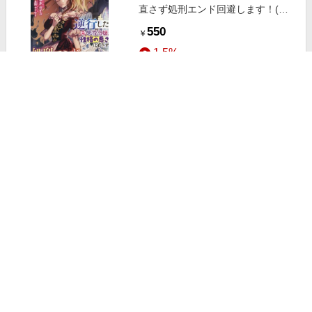
直さず処刑エンド回避します！(２)
アリアンローズ
550
￥
1.5%
ストアにすすむ
キャラ変！ドＳ男子になったら超絶
毒舌女子と仲良くなった件ポプラキ
ミノベル 創作
220
￥
1.5%
ストアにすすむ