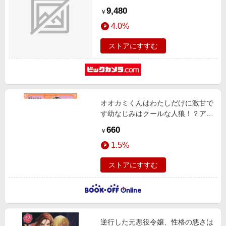
9,480
￥
4.0%
ストアにすすむ
オオカミくんはわたしだけに激甘で
す幼なじみはクールな人狼！？アル
ファポリスきずな文庫
660
￥
1.5%
ストアにすすむ
逆行した元悪役令嬢、性格の悪さは