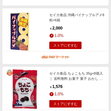
セイカ食品 沖縄パイナップルアメ8
粒×6箱
2,000
￥
1.0%
ストアにすすむ
セイカ食品 ちょこもち 35g×8個入
｜ 送料無料 お菓子 菓子 おかし も
ち 餅 モチ チョコ ちょこ
1,576
￥
1.0%
ストアにすすむ