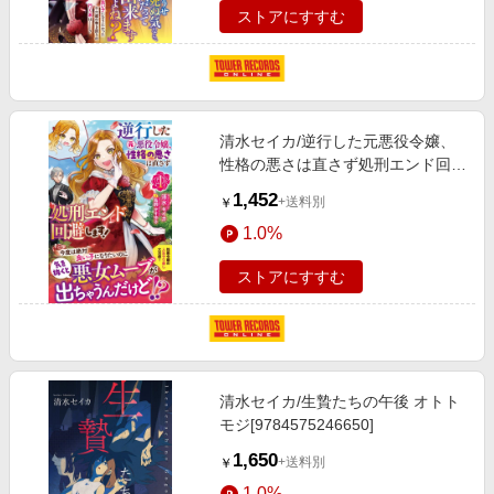
ストアにすすむ
清水セイカ/逆行した元悪役令嬢、
性格の悪さは直さず処刑エンド回避
します! アリアンローズ
1,452
+送料別
￥
[9784866576589]
1.0%
ストアにすすむ
清水セイカ/生贄たちの午後 オトト
モジ[9784575246650]
1,650
+送料別
￥
1.0%