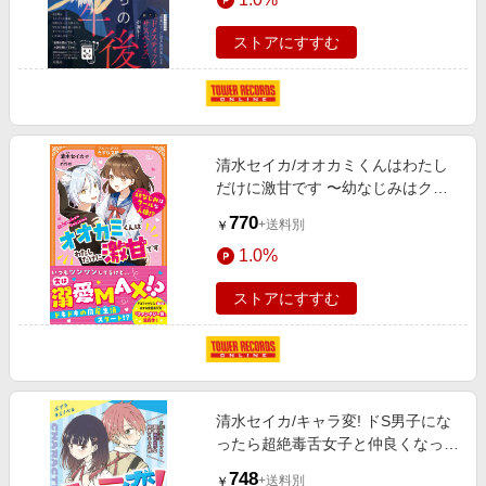
ストアにすすむ
清水セイカ/オオカミくんはわたし
だけに激甘です 〜幼なじみはクー
ルな人狼!?〜[9784434377808]
770
+送料別
￥
1.0%
ストアにすすむ
清水セイカ/キャラ変! ドS男子にな
ったら超絶毒舌女子と仲良くなった
件[9784591170571]
748
+送料別
￥