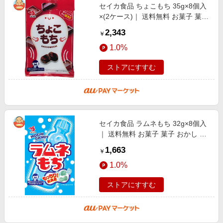
セイカ食品 ちょこもち 35g×8個入
×(2ケース)｜ 送料無料 お菓子 菓子
おかし もち 餅 モチ チョコ ちょこ
2,343
￥
1.0%
ストアにすすむ
セイカ食品 ラムネもち 32g×8個入
｜ 送料無料 お菓子 菓子 おかし も
ち 餅 モチ ラムネ
1,663
￥
1.0%
ストアにすすむ