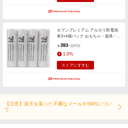
セブンプレミアム アルカリ乾電池
単3×4個パック おもちゃ・遊具・乗
用玩具・三輪車
393
+送料別
￥
1.0%
ストアにすすむ
【注意】楽天を装った不審なメールやSMSについ
て