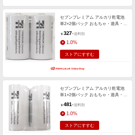
エンタメ
楽天サービス特集
スポーツ・アウトドア・ゴルフ
旅行特集
セブンプレミアム アルカリ乾電池
インテリア・寝具
単2×2個パック おもちゃ・遊具・乗
わくわく夏特集
用玩具・三輪車
327
ペット・花・DIY・車
+送料別
￥
50万ポイント山分けキャンペーン
1.0%
旅行・レジャー・ホテル予約
とことん買い物チャレンジ
生活・お役立ち
ストアにすすむ
Apple公式サイト×楽天カード分割払い
金融・マネー・保険
Samsung ボーナスキャンペーン
デジタルコンテンツ
週末の高還元 夏の長期版
ビジネス・その他サービス
セブンプレミアム アルカリ乾電池
単1×2個パック おもちゃ・遊具・乗
用玩具・三輪車
481
+送料別
￥
1.0%
ストアにすすむ