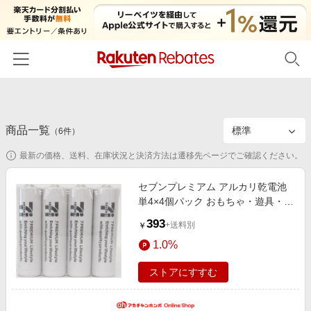
ホーム
商品一覧
カテゴリー一覧
（
6
件）
最新の価格、送料、在庫状況と決済方法は遷移先ページでご確認ください。
百貨店・総合ECモール
イベント一覧
ファッション・インナー・小物
セブンプレミアム アルカリ乾電池
リーベイツ注目ストア
ヘルプ
単4×4個パック おもちゃ・遊具・乗
食品・スイーツ・お酒
初回購入者限定特典
用玩具・三輪車
393
友達紹介
+送料別
￥
日用品・キッチン用品
対象ストア新規限定特典
1.0%
コスメ・健康・医薬品
楽天IDでログイン/会員登録
新着ストアのご紹介
ストアにすすむ
キッズ・ベビー用品
電子書籍特集
家電・PC・スマホ・カメラ
楽天ペイ導入ストア