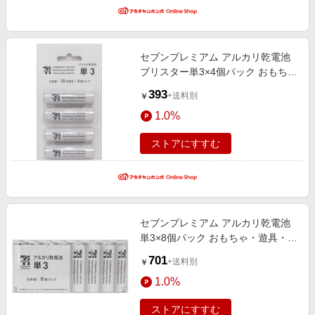
セブンプレミアム アルカリ乾電池
ブリスター単3×4個パック おもち
ゃ・遊具・乗用玩具・三輪車
393
+送料別
￥
1.0%
ストアにすすむ
セブンプレミアム アルカリ乾電池
単3×8個パック おもちゃ・遊具・乗
用玩具・三輪車
701
+送料別
￥
1.0%
ストアにすすむ