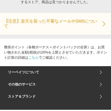
するストア、商品は見つかりませんでした。
エンタメ
楽天サービス特集
スポーツ・アウトドア・ゴルフ
旅行特集
インテリア・寝具
【注意】楽天を装った不審なメールやSMSについ
わくわく夏特集
て
ペット・花・DIY・車
50万ポイント山分けキャンペーン
旅行・レジャー・ホテル予約
とことん買い物チャレンジ
生活・お役立ち
Apple公式サイト×楽天カード分割払い
獲得ポイント（各種ボーナス＋ポイントバックの合算）は、お買
金融・マネー・保険
い物された金額(税抜)の20%を上限とさせていただきます。ポイン
Samsung ボーナスキャンペーン
ト計算の詳細は
こちら
でご確認ください。
デジタルコンテンツ
週末の高還元 夏の長期版
ビジネス・その他サービス
リーベイツについて
会社概要
その他のサービス
ご利用ガイド
楽天市場
ストア＆ブランド
サイトマップ
楽天モバイル
ユニクロオンラインストア
リーベイツ 公式アプリ