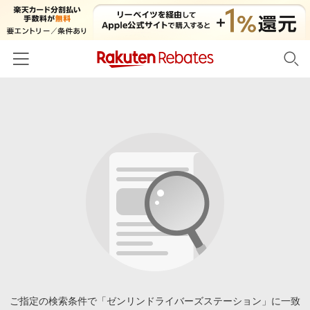
ホーム
カテゴリー一覧
百貨店・総合ECモール
イベント一覧
ファッション・インナー・小物
リーベイツ注目ストア
ヘルプ
食品・スイーツ・お酒
初回購入者限定特典
友達紹介
日用品・キッチン用品
対象ストア新規限定特典
コスメ・健康・医薬品
楽天IDでログイン/会員登録
新着ストアのご紹介
キッズ・ベビー用品
電子書籍特集
家電・PC・スマホ・カメラ
ご指定の検索条件で「ゼンリンドライバーズステーション」に一致
楽天ペイ導入ストア