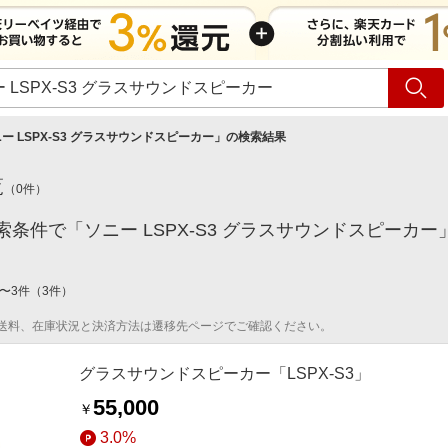
ショッピング
旅行
サ
ー LSPX-S3 グラスサウンドスピーカー
」の検索結果
覧
（
0
件）
索条件で「ソニー LSPX-S3 グラスサウンドスピー
〜
3
件
（
3
件）
送料、在庫状況と決済方法は遷移先ページでご確認ください。
グラスサウンドスピーカー「LSPX-S3」
55,000
￥
3.0%