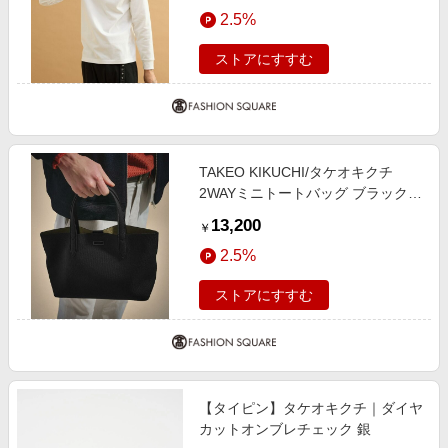
エンタメ
2.5%
楽天サービス特集
スポーツ・アウトドア・ゴルフ
旅行特集
ストアにすすむ
インテリア・寝具
わくわく夏特集
ペット・花・DIY・車
とことん買い物チャレンジ
旅行・レジャー・ホテル予約
Apple公式サイト×楽天カード分割払い
TAKEO KIKUCHI/タケオキクチ
生活・お役立ち
Qoo10メガポ
2WAYミニトートバッグ ブラック
金融・マネー・保険
(019) 00
Samsung ボーナスキャンペーン
13,200
￥
デジタルコンテンツ
週末の高還元 夏の長期版
2.5%
ビジネス・その他サービス
ストアにすすむ
【タイピン】タケオキクチ｜ダイヤ
カットオンブレチェック 銀