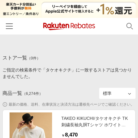
ホーム
ストア一覧
カテゴリー一覧
（
0
件）
ご指定の検索条件で「タケオキクチ」に一致するストアは見つかり
百貨店・総合ECモール
イベント一覧
ませんでした。
ファッション・インナー・小物
リーベイツ注目ストア
ヘルプ
食品・スイーツ・お酒
商品一覧
（
6,274
件）
初回購入者限定特典
友達紹介
日用品・キッチン用品
対象ストア新規限定特典
最新の価格、送料、在庫状況と決済方法は遷移先ページでご確認ください。
コスメ・健康・医薬品
楽天IDでログイン/会員登録
新着ストアのご紹介
TAKEO KIKUCHI/タケオキクチ TK
キッズ・ベビー用品
刺繍長袖丸胴Tシャツ ホワイト
電子書籍特集
(001) 03(L)
家電・PC・スマホ・カメラ
8,470
楽天ペイ導入ストア
￥