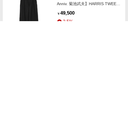
Anniv. 菊池武夫】HARRIS TWEED
COLOR NEP PANTS ブラック １
49,500
￥
2.5%
ストアにすすむ
MEN'S BIGI/メンズビギ 【50th
Anniv. 菊池武夫】COTTON
FLANNEL SHIRTS ネイビー ３
33,000
￥
2.5%
ストアにすすむ