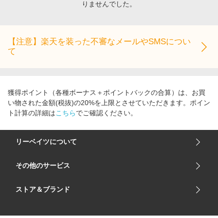
りませんでした。
エンタメ
楽天サービス特集
スポーツ・アウトドア・ゴルフ
旅行特集
インテリア・寝具
【注意】楽天を装った不審なメールやSMSについ
わくわく夏特集
て
ペット・花・DIY・車
とことん買い物チャレンジ
旅行・レジャー・ホテル予約
Apple公式サイト×楽天カード分割払い
生活・お役立ち
Qoo10メガポ
獲得ポイント（各種ボーナス＋ポイントバックの合算）は、お買
金融・マネー・保険
い物された金額(税抜)の20%を上限とさせていただきます。ポイン
Samsung ボーナスキャンペーン
ト計算の詳細は
こちら
でご確認ください。
デジタルコンテンツ
週末の高還元 夏の長期版
ビジネス・その他サービス
リーベイツについて
会社概要
その他のサービス
ご利用ガイド
楽天市場
ストア＆ブランド
サイトマップ
楽天モバイル
ユニクロオンラインストア
リーベイツ 公式アプリ