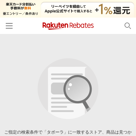
ホーム
カテゴリー一覧
百貨店・総合ECモール
イベント一覧
ファッション・インナー・小物
リーベイツ注目ストア
ヘルプ
食品・スイーツ・お酒
初回購入者限定特典
友達紹介
日用品・キッチン用品
対象ストア新規限定特典
コスメ・健康・医薬品
楽天IDでログイン/会員登録
新着ストアのご紹介
キッズ・ベビー用品
電子書籍特集
家電・PC・スマホ・カメラ
ご指定の検索条件で「タボーラ」に一致するストア、商品は見つか
楽天ペイ導入ストア