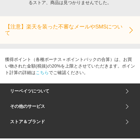
るストア、商品は見つかりませんでした。
エンタメ
楽天サービス特集
スポーツ・アウトドア・ゴルフ
旅行特集
インテリア・寝具
【注意】楽天を装った不審なメールやSMSについ
わくわく夏特集
て
ペット・花・DIY・車
とことん買い物チャレンジ
旅行・レジャー・ホテル予約
Apple公式サイト×楽天カード分割払い
生活・お役立ち
Qoo10メガポ
獲得ポイント（各種ボーナス＋ポイントバックの合算）は、お買
金融・マネー・保険
い物された金額(税抜)の20%を上限とさせていただきます。ポイン
Samsung ボーナスキャンペーン
ト計算の詳細は
こちら
でご確認ください。
デジタルコンテンツ
週末の高還元 夏の長期版
ビジネス・その他サービス
リーベイツについて
会社概要
その他のサービス
ご利用ガイド
楽天市場
ストア＆ブランド
サイトマップ
楽天モバイル
ユニクロオンラインストア
リーベイツ 公式アプリ