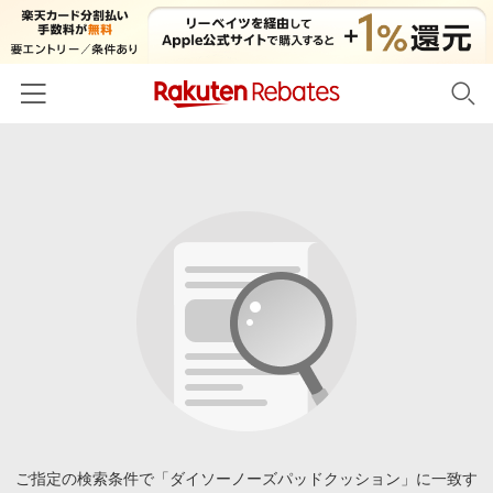
ホーム
カテゴリー一覧
百貨店・総合ECモール
イベント一覧
ファッション・インナー・小物
リーベイツ注目ストア
ヘルプ
食品・スイーツ・お酒
初回購入者限定特典
友達紹介
日用品・キッチン用品
対象ストア新規限定特典
コスメ・健康・医薬品
楽天IDでログイン/会員登録
新着ストアのご紹介
キッズ・ベビー用品
電子書籍特集
家電・PC・スマホ・カメラ
ご指定の検索条件で「ダイソーノーズパッドクッション」に一致す
楽天ペイ導入ストア