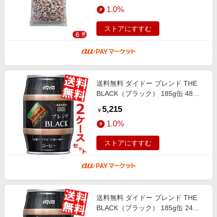
エンタメ
1.0%
楽天サービス特集
スポーツ・アウトドア・ゴルフ
旅行特集
ストアにすすむ
インテリア・寝具
わくわく夏特集
ペット・花・DIY・車
とことん買い物チャレンジ
旅行・レジャー・ホテル予約
Apple公式サイト×楽天カード分割払い
送料無料 ダイドー ブレンド THE
生活・お役立ち
Qoo10メガポ
BLACK（ブラック） 185g缶 48本
金融・マネー・保険
(24本×2ケース) 樽 無糖
Samsung ボーナスキャンペーン
5,215
￥
デジタルコンテンツ
週末の高還元 夏の長期版
1.0%
ビジネス・その他サービス
ストアにすすむ
送料無料 ダイドー ブレンド THE
BLACK（ブラック） 185g缶 24本