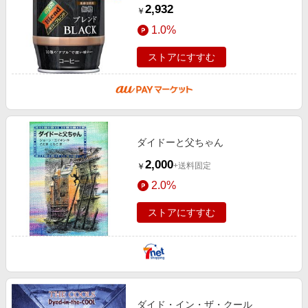
入 樽 無糖
2,932
￥
1.0%
ストアにすすむ
ダイドーと父ちゃん
2,000
+送料固定
￥
2.0%
ストアにすすむ
ダイド・イン・ザ・クール