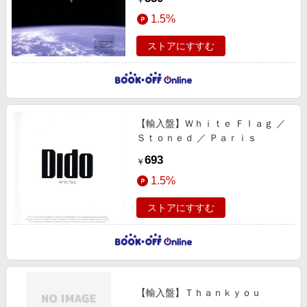
￥
1.5%
ストアにすすむ
【輸入盤】Ｗｈｉｔｅ Ｆｌａｇ ／
Ｓｔｏｎｅｄ ／ Ｐａｒｉｓ
693
￥
1.5%
ストアにすすむ
【輸入盤】Ｔｈａｎｋｙｏｕ