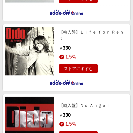
【輸入盤】Ｌｉｆｅ ｆｏｒ Ｒｅｎ
ｔ
330
￥
1.5%
ストアにすすむ
【輸入盤】Ｎｏ Ａｎｇｅｌ
330
￥
1.5%