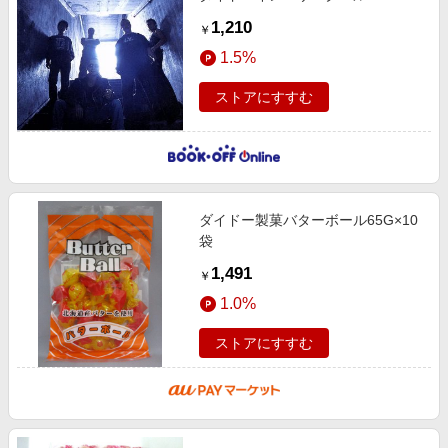
1,210
￥
1.5%
ストアにすすむ
ダイドー製菓バターボール65G×10
袋
1,491
￥
1.0%
ストアにすすむ