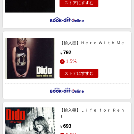
ストアにすすむ
【輸入盤】Ｈｅｒｅ Ｗｉｔｈ Ｍｅ
792
￥
1.5%
ストアにすすむ
【輸入盤】Ｌｉｆｅ ｆｏｒ Ｒｅｎ
ｔ
693
￥