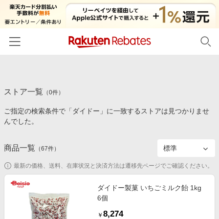
ホーム
ストア一覧
カテゴリー一覧
（
0
件）
ご指定の検索条件で「ダイドー」に一致するストアは見つかりませ
百貨店・総合ECモール
イベント一覧
んでした。
ファッション・インナー・小物
リーベイツ注目ストア
ヘルプ
食品・スイーツ・お酒
商品一覧
（
67
件）
初回購入者限定特典
友達紹介
日用品・キッチン用品
対象ストア新規限定特典
最新の価格、送料、在庫状況と決済方法は遷移先ページでご確認ください。
コスメ・健康・医薬品
楽天IDでログイン/会員登録
新着ストアのご紹介
ダイドー製菓 いちごミルク飴 1kg
キッズ・ベビー用品
6個
電子書籍特集
家電・PC・スマホ・カメラ
8,274
楽天ペイ導入ストア
￥