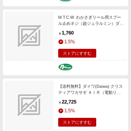
M.T.C.W. わかさぎリール用スプー
ル止めネジ（超ジュラルミン）ダイ
ワ クリスティア ＣＲＴ・ Ｅシリー
1,760
￥
ズ用 チタンゴールド
1.5%
ストアにすすむ
【送料無料】ダイワ(Daiwa) クリス
ティアワカサギ ＡＩＲ（電動リー
ル） ガンメタ 03402137
22,725
￥
1.5%
ストアにすすむ