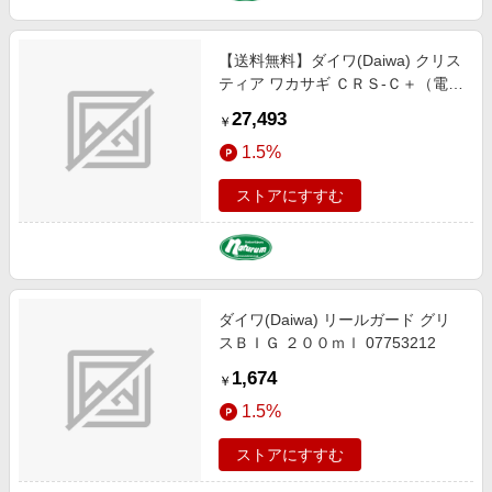
【送料無料】ダイワ(Daiwa) クリス
ティア ワカサギ ＣＲＳ-Ｃ＋（電動
リール） メタルガンメタ／レッド
27,493
￥
グラデーション 03402181
1.5%
ストアにすすむ
ダイワ(Daiwa) リールガード グリ
スＢＩＧ ２００ｍｌ 07753212
1,674
￥
1.5%
ストアにすすむ