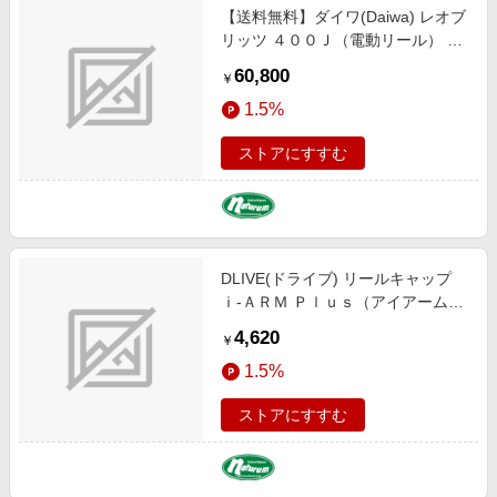
【送料無料】ダイワ(Daiwa) レオブ
リッツ ４００Ｊ（電動リール） ４
００Ｊ 00810052
60,800
￥
1.5%
ストアにすすむ
DLIVE(ドライブ) リールキャップ
ｉ-ＡＲＭ Ｐｌｕｓ（アイアームプ
ラス） ダイワセオリータイプ ロン
4,620
￥
グ ４２．４ｍｍ ガンメタル DLF-
1.5%
HC002DSL-GU
ストアにすすむ