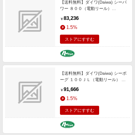
【送料無料】ダイワ(Daiwa) シーパ
エンタメ
楽天サービス特集
ワー ８００（電動リール）
スポーツ・アウトドア・ゴルフ
00810034
旅行特集
83,236
￥
インテリア・寝具
わくわく夏特集
1.5%
ペット・花・DIY・車
とことん買い物チャレンジ
ストアにすすむ
旅行・レジャー・ホテル予約
Apple公式サイト×楽天カード分割払い
生活・お役立ち
Qoo10メガポ
金融・マネー・保険
Samsung ボーナスキャンペーン
デジタルコンテンツ
【送料無料】ダイワ(Daiwa) シーボ
週末の高還元 夏の長期版
ーグ １００ＪＬ（電動リール） １
ビジネス・その他サービス
００ＪＬ 00810046
91,666
￥
1.5%
ストアにすすむ