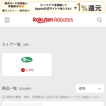
ホーム
ストア一覧
カテゴリー一覧
（
1
件）
百貨店・総合ECモール
イベント一覧
ファッション・インナー・小物
リーベイツ注目ストア
ヘルプ
食品・スイーツ・お酒
1.5%
初回購入者限定特典
友達紹介
日用品・キッチン用品
対象ストア新規限定特典
コスメ・健康・医薬品
楽天IDでログイン/会員登録
新着ストアのご紹介
商品一覧
（
2,514
件）
キッズ・ベビー用品
電子書籍特集
最新の価格、送料、在庫状況と決済方法は遷移先ページでご確認ください。
家電・PC・スマホ・カメラ
楽天ペイ導入ストア