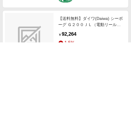
【送料無料】ダイワ(Daiwa) シーボ
ーグ Ｇ２００ＪＬ（電動リール）
00810031
92,264
￥
1.5%
ストアにすすむ
【送料無料】ダイワ(Daiwa) ２３レ
オブリッツ ２００ＪＬ（電動リー
ル） 00810048
60,886
￥
1.5%
ストアにすすむ