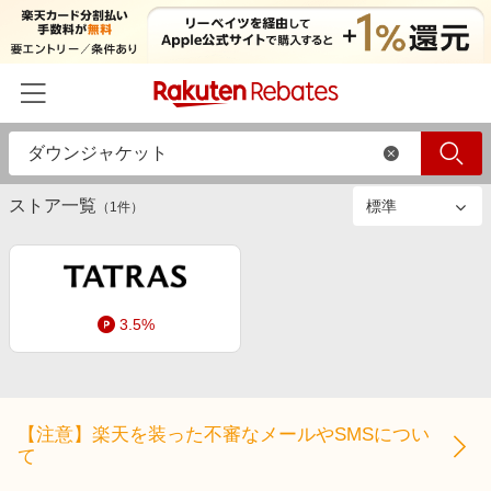
絞り込み
ストアのみ
すべて
商品のみ
ホーム
ストア一覧
カテゴリー一覧
（
1
件）
百貨店・総合ECモール
イベント一覧
ファッション・インナー・小物
リーベイツ注目ストア
ヘルプ
食品・スイーツ・お酒
3.5%
初回購入者限定特典
友達紹介
日用品・キッチン用品
対象ストア新規限定特典
コスメ・健康・医薬品
楽天IDでログイン/会員登録
新着ストアのご紹介
キッズ・ベビー用品
【注意】楽天を装った不審なメールやSMSについ
電子書籍特集
て
家電・PC・スマホ・カメラ
楽天ペイ導入ストア