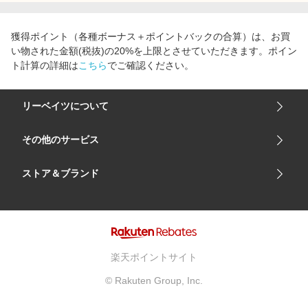
エンタメ
楽天サービス特集
スポーツ・アウトドア・ゴルフ
獲得ポイント（各種ボーナス＋ポイントバックの合算）は、お買
旅行特集
い物された金額(税抜)の20%を上限とさせていただきます。ポイン
インテリア・寝具
わくわく夏特集
ト計算の詳細は
こちら
でご確認ください。
ペット・花・DIY・車
50万ポイント山分けキャンペーン
旅行・レジャー・ホテル予約
リーベイツについて
とことん買い物チャレンジ
生活・お役立ち
Apple公式サイト×楽天カード分割払い
会社概要
その他のサービス
金融・マネー・保険
Samsung ボーナスキャンペーン
ご利用ガイド
デジタルコンテンツ
楽天市場
ストア＆ブランド
週末の高還元 夏の長期版
サイトマップ
ビジネス・その他サービス
楽天モバイル
ユニクロオンラインストア
リーベイツ 公式アプリ
GU（ジーユー）
リーベイツ ポイントアシスト
資生堂オンラインストア
ヘルプ・お問い合わせ
楽天ポイントサイト
Apple公式サイト
利用規約
© Rakuten Group, Inc.
アカチャンホンポ
プライバシーポリシー