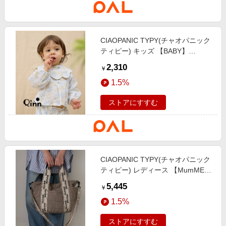
CIAOPANIC TYPY(チャオパニック
ティピー) キッズ 【BABY】
【Qinn】ダブルガーゼヘンリーブ
2,310
￥
ラウス綿100％：80cm ホワイト
1.5%
ストアにすすむ
CIAOPANIC TYPY(チャオパニック
ティピー) レディース 【MumME】
ジャガードテープキルティングスク
5,445
￥
エアトートBAG グレー
1.5%
ストアにすすむ