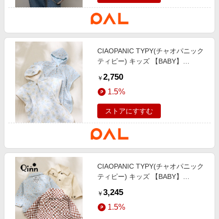
CIAOPANIC TYPY(チャオパニック
ティピー) キッズ 【BABY】
【Qinn】ダブルガーゼおくるみ綿
2,750
￥
100％ サックスブルー
1.5%
ストアにすすむ
CIAOPANIC TYPY(チャオパニック
ティピー) キッズ 【BABY】
【Qinn】ムジ柄ダックカバーオー
3,245
￥
ル：80～100cmコットン100 ブラ
1.5%
ウン