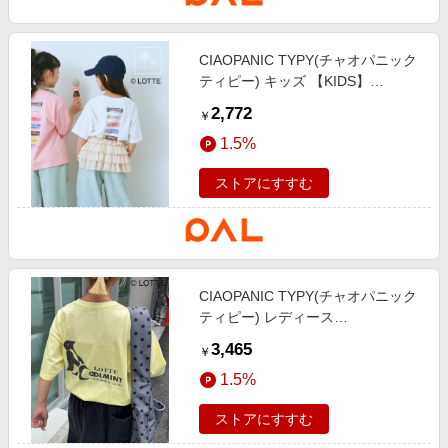
CIAOPANIC TYPY(チャオパニック
ティピー) キッズ 【KIDS】
【TYPY×LOTTE板ガム】持続冷感
2,772
￥
バックロゴ板ガム集合TEE ホワイ
1.5%
ト
ストアにすすむ
CIAOPANIC TYPY(チャオパニック
ティピー) レディース
【TYPY×LOTTE板ガム】持続冷感
3,465
￥
バックロゴクールミントポケット
1.5%
TEE イエロー
ストアにすすむ