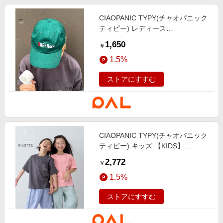
CIAOPANIC TYPY(チャオパニック
ティピー) レディース
【TYPY×LOTTE板ガム】アソート
1,650
￥
板ガムロゴキャップ グリーン
1.5%
ストアにすすむ
CIAOPANIC TYPY(チャオパニック
ティピー) キッズ 【KIDS】
【TYPY×LOTTE板ガム】持続冷感
2,772
￥
バックロゴ板ガム集合TEE ピンク
1.5%
ストアにすすむ