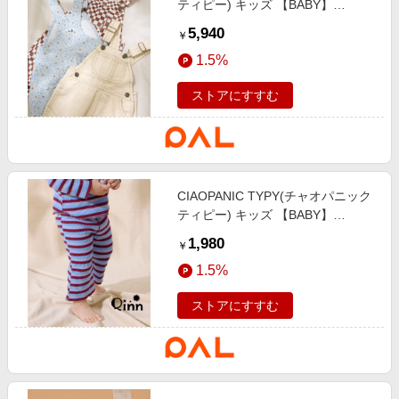
ティピー) キッズ 【BABY】
【Qinn】ムジ柄ダックサロペッ
5,940
￥
ト：80～100cmコットン100％ オ
1.5%
フホワイト
ストアにすすむ
CIAOPANIC TYPY(チャオパニック
ティピー) キッズ 【BABY】
【Qinn】ボーダーワッフルレギン
1,980
￥
スパンツ ブルー
1.5%
ストアにすすむ