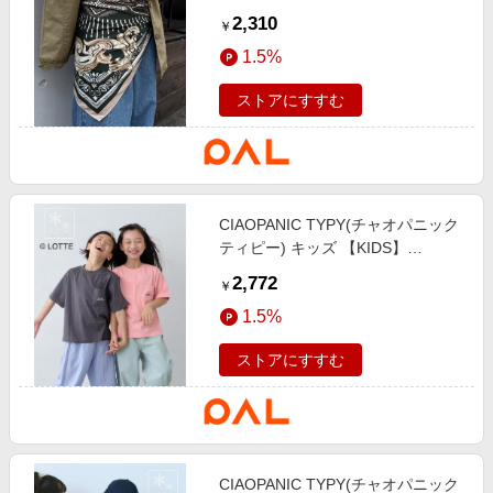
【lil】アソートデザインスカーフ グ
2,310
￥
リーン
1.5%
ストアにすすむ
CIAOPANIC TYPY(チャオパニック
ティピー) キッズ 【KIDS】
【TYPY×LOTTE板ガム】持続冷感
2,772
￥
バックロゴ板ガム集合TEE ピンク
1.5%
ストアにすすむ
CIAOPANIC TYPY(チャオパニック