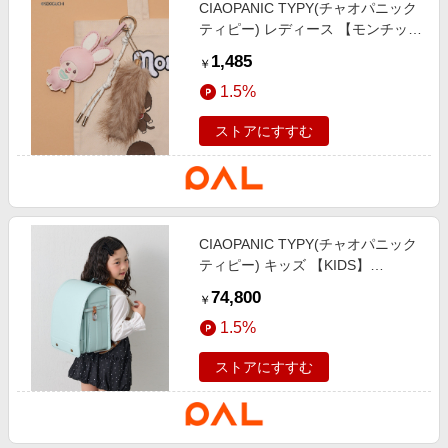
CIAOPANIC TYPY(チャオパニック
ティピー) レディース 【モンチッ
チ】アソート柄合皮×ファーチャー
1,485
￥
ム ピンク
1.5%
ストアにすすむ
CIAOPANIC TYPY(チャオパニック
ティピー) キッズ 【KIDS】
CIAOPANICTYPYランドセル《クラ
74,800
￥
リーノ・エフ》 ミント
1.5%
ストアにすすむ