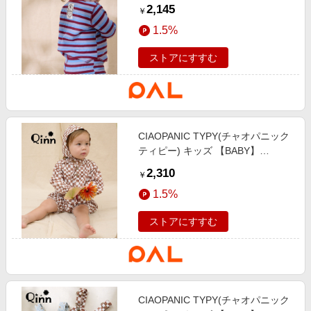
【Qinn】ボーダーワッフルヘンリ
2,145
￥
ートップス：80～100cm ブルー
1.5%
ストアにすすむ
CIAOPANIC TYPY(チャオパニック
ティピー) キッズ 【BABY】
【Qinn】ダブルガーゼヘンリーブ
2,310
￥
ラウス綿100％：80cm ブラウン
1.5%
ストアにすすむ
CIAOPANIC TYPY(チャオパニック