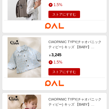
エンタメ
1.5%
楽天サービス特集
スポーツ・アウトドア・ゴルフ
旅行特集
ストアにすすむ
インテリア・寝具
お中元特集2026
ペット・花・DIY・車
わくわく夏特集
旅行・レジャー・ホテル予約
とことん買い物チャレンジ
CIAOPANIC TYPY(チャオパニック
生活・お役立ち
Apple公式サイト×楽天カード分割払い
ティピー) キッズ 【BABY】
金融・マネー・保険
【Qinn】ムジ柄ダックカバーオー
Qoo10メガポ
3,245
￥
ル：80～100cmコットン100 サッ
デジタルコンテンツ
1.5%
クスブルー
ビジネス・その他サービス
ストアにすすむ
CIAOPANIC TYPY(チャオパニック
ティピー) キッズ 【BABY】