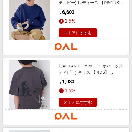
ティピー) レディース 【DISCUS】
別注インレイ裏シャギープルオーバ
6,600
￥
ー ブルー
1.5%
ストアにすすむ
CIAOPANIC TYPY(チャオパニック
ティピー) キッズ 【KIDS】
【TYPY×LOTTE板ガム】持続冷感
1,980
￥
バックロゴクールミントTEE チャ
1.5%
コールグレー
ストアにすすむ