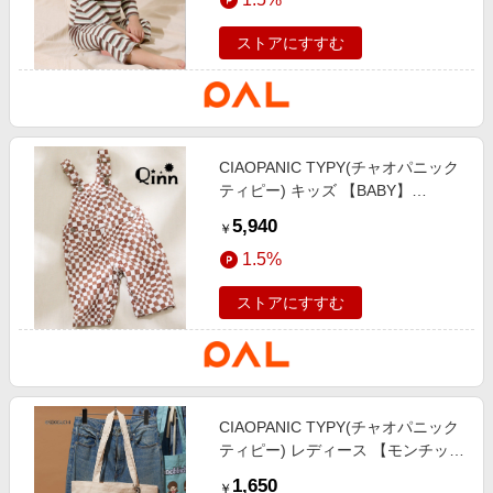
ストアにすすむ
CIAOPANIC TYPY(チャオパニック
ティピー) キッズ 【BABY】
【Qinn】ムジ柄ダックサロペッ
5,940
￥
ト：80～100cmコットン100％ ブ
1.5%
ラウン
ストアにすすむ
CIAOPANIC TYPY(チャオパニック
ティピー) レディース 【モンチッ
チ】A4サイズトートBAG アイボリ
1,650
￥