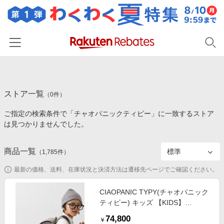
ホーム
ストア一覧
カテゴリー一覧
（
0
件）
ご指定の検索条件で「チャオパニックティピー」に一致するストア
百貨店・総合ECモール
イベント一覧
は見つかりませんでした。
ファッション・インナー・小物
リーベイツ注目ストア
ヘルプ
食品・スイーツ・お酒
商品一覧
（
1,785
件）
初回購入者限定特典
友達紹介
日用品・キッチン用品
対象ストア新規限定特典
最新の価格、送料、在庫状況と決済方法は遷移先ページでご確認ください。
コスメ・健康・医薬品
楽天IDでログイン/会員登録
新着ストアのご紹介
CIAOPANIC TYPY(チャオパニック
キッズ・ベビー用品
ティピー) キッズ 【KIDS】
電子書籍特集
CIAOPANICTYPYランドセル《クラ
家電・PC・スマホ・カメラ
74,800
楽天ペイ導入ストア
￥
リーノ・エフ》 トープ