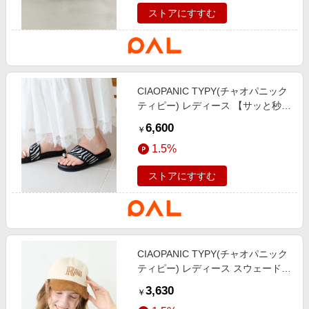
ストアにすすむ
CIAOPANIC TYPY(チャオパニック
ティピー) レディース 【サッと秒で
履ける！】アソート柄サムリングサ
6,600
￥
ンダル ブラックその他1
1.5%
ストアにすすむ
CIAOPANIC TYPY(チャオパニック
ティピー) レディース スウェード切
替ロゴ刺繍キャップ アイボリー
3,630
￥