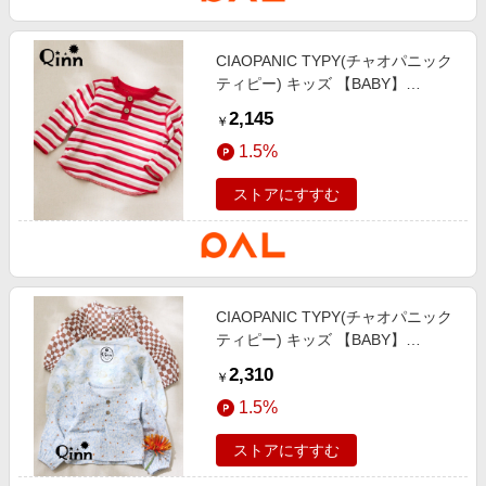
CIAOPANIC TYPY(チャオパニック
ティピー) キッズ 【BABY】
【Qinn】ボーダーワッフルヘンリ
2,145
￥
ートップス：80～100cm レッド
1.5%
ストアにすすむ
CIAOPANIC TYPY(チャオパニック
ティピー) キッズ 【BABY】
【Qinn】ダブルガーゼヘンリーブ
2,310
￥
ラウス綿100％：80cm サックスブ
1.5%
ルー
ストアにすすむ