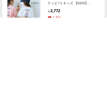
ティピー) キッズ 【KIDS】
【TYPY×LOTTE板ガム】持続冷感
2,772
￥
バックロゴ板ガム集合TEE ホワイ
1.5%
ト
ストアにすすむ
CIAOPANIC TYPY(チャオパニック
ティピー) レディース
【TYPY×LOTTE板ガム】持続冷感
3,465
￥
バックロゴクールミントポケット
1.5%
TEE イエロー
ストアにすすむ