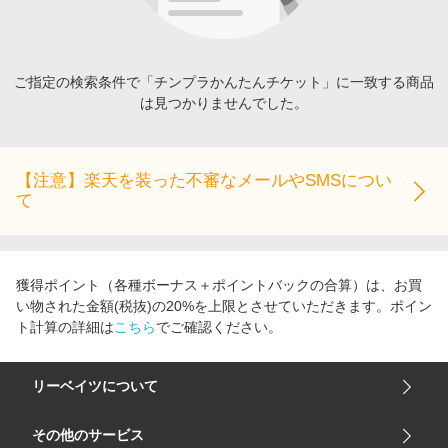
エンタメ
楽天サービス特集
スポーツ・アウトドア・ゴルフ
旅行特集
インテリア・寝具
ご指定の検索条件で「チンプラかんたんチケット」に一致する商品
わくわく夏特集
は見つかりませんでした。
ペット・花・DIY・車
とことん買い物チャレンジ
旅行・レジャー・ホテル予約
Apple公式サイト×楽天カード分割払い
生活・お役立ち
【注意】楽天を装った不審なメールやSMSについ
Qoo10メガポ
て
金融・マネー・保険
Samsung ボーナスキャンペーン
デジタルコンテンツ
週末の高還元 夏の長期版
ビジネス・その他サービス
獲得ポイント（各種ボーナス＋ポイントバックの合算）は、お買
い物された金額(税抜)の20%を上限とさせていただきます。ポイン
ト計算の詳細は
こちら
でご確認ください。
リーベイツについて
会社概要
その他のサービス