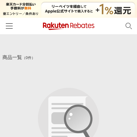
ホーム
商品一覧
カテゴリー一覧
（0件）
百貨店・総合ECモール
イベント一覧
ファッション・インナー・小物
リーベイツ注目ストア
ヘルプ
食品・スイーツ・お酒
初回購入者限定特典
友達紹介
日用品・キッチン用品
対象ストア新規限定特典
コスメ・健康・医薬品
楽天IDでログイン/会員登録
新着ストアのご紹介
キッズ・ベビー用品
電子書籍特集
家電・PC・スマホ・カメラ
楽天ペイ導入ストア