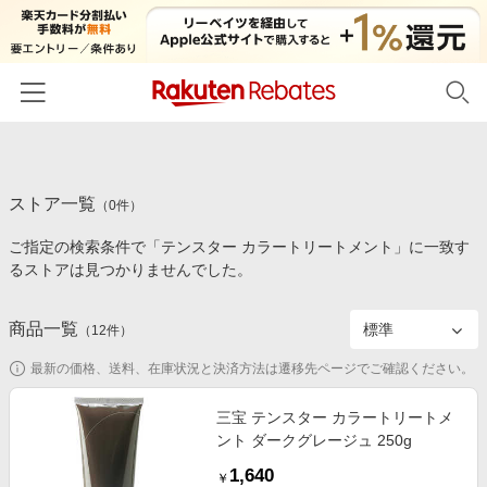
ホーム
ストア一覧
カテゴリー一覧
（
0
件）
ご指定の検索条件で「テンスター カラートリートメント」に一致す
百貨店・総合ECモール
イベント一覧
るストアは見つかりませんでした。
ファッション・インナー・小物
リーベイツ注目ストア
ヘルプ
食品・スイーツ・お酒
商品一覧
（
12
件）
初回購入者限定特典
友達紹介
日用品・キッチン用品
対象ストア新規限定特典
最新の価格、送料、在庫状況と決済方法は遷移先ページでご確認ください。
コスメ・健康・医薬品
楽天IDでログイン/会員登録
新着ストアのご紹介
三宝 テンスター カラートリートメ
キッズ・ベビー用品
ント ダークグレージュ 250g
電子書籍特集
家電・PC・スマホ・カメラ
1,640
楽天ペイ導入ストア
￥