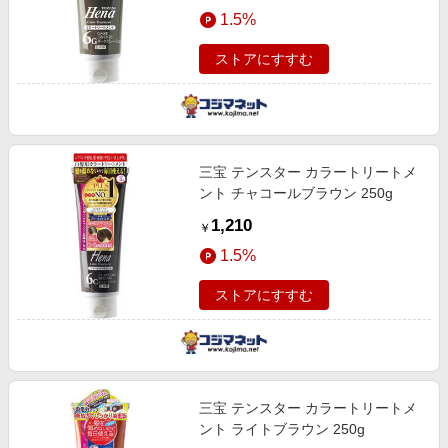
エンタメ
1.5%
楽天サービス特集
スポーツ・アウトドア・ゴルフ
旅行特集
ストアにすすむ
インテリア・寝具
わくわく夏特集
ペット・花・DIY・車
とことん買い物チャレンジ
旅行・レジャー・ホテル予約
Apple公式サイト×楽天カード分割払い
三宝 テンスター カラートリートメ
生活・お役立ち
Qoo10メガポ
ント チャコールブラウン 250g
金融・マネー・保険
Samsung ボーナスキャンペーン
1,210
￥
デジタルコンテンツ
週末の高還元 夏の長期版
1.5%
ビジネス・その他サービス
ストアにすすむ
三宝 テンスター カラートリートメ
ント ライトブラウン 250g