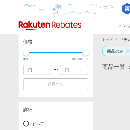
カテゴリー一覧
イベント一覧
トップ
「
テ
価格
商品のみ
0
円
300,000
円+
商品一覧
（
〜
適用する
詳細
すべて