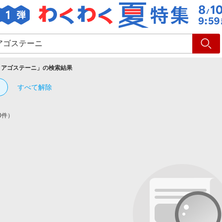
ショッピング
旅行
サ
ィアゴステーニ
」の検索結果
すべて解除
0件）