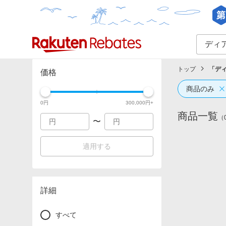
カテゴリー一覧
イベント一覧
トップ
「
デ
価格
商品のみ
0
円
300,000
円+
商品一覧
（
〜
適用する
詳細
すべて