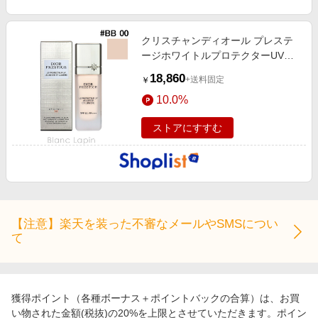
エンタメ
楽天サービス特集
スポーツ・アウトドア・ゴルフ
旅行特集
クリスチャンディオール プレステ
インテリア・寝具
ージホワイトルプロテクターUVル
わくわく夏特集
ミエール #BB
18,860
ペット・花・DIY・車
+送料固定
￥
とことん買い物チャレンジ
10.0%
旅行・レジャー・ホテル予約
Apple公式サイト×楽天カード分割払い
生活・お役立ち
ストアにすすむ
Qoo10メガポ
金融・マネー・保険
Samsung ボーナスキャンペーン
デジタルコンテンツ
週末の高還元 夏の長期版
ビジネス・その他サービス
【注意】楽天を装った不審なメールやSMSについ
て
獲得ポイント（各種ボーナス＋ポイントバックの合算）は、お買
い物された金額(税抜)の20%を上限とさせていただきます。ポイン