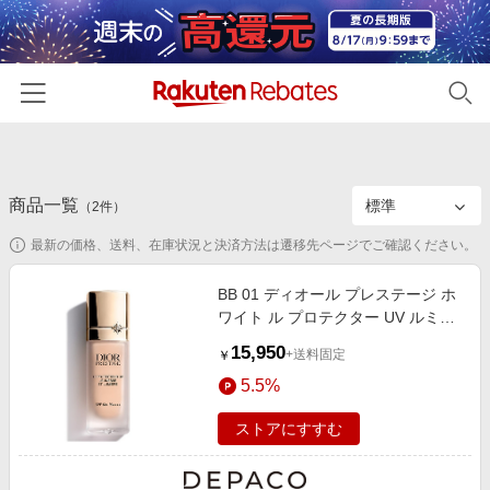
ホーム
商品一覧
カテゴリー一覧
（
2
件）
最新の価格、送料、在庫状況と決済方法は遷移先ページでご確認ください。
百貨店・総合ECモール
イベント一覧
ファッション・インナー・小物
BB 01 ディオール プレステージ ホ
リーベイツ注目ストア
ヘルプ
ワイト ル プロテクター UV ルミエ
食品・スイーツ・お酒
初回購入者限定特典
ール（SPF50+/PA++++） 30mL
15,950
友達紹介
+送料固定
￥
日用品・キッチン用品
対象ストア新規限定特典
5.5%
コスメ・健康・医薬品
楽天IDでログイン/会員登録
新着ストアのご紹介
ストアにすすむ
キッズ・ベビー用品
電子書籍特集
家電・PC・スマホ・カメラ
楽天ペイ導入ストア