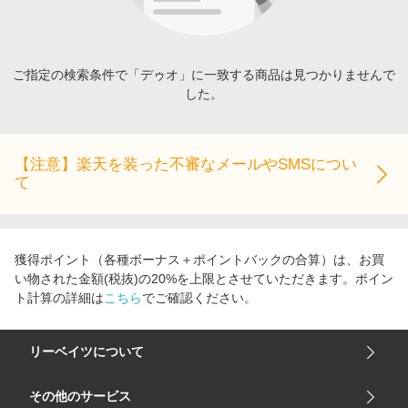
エンタメ
楽天サービス特集
スポーツ・アウトドア・ゴルフ
旅行特集
インテリア・寝具
ご指定の検索条件で「デゥオ」に一致する商品は見つかりませんで
わくわく夏特集
した。
ペット・花・DIY・車
とことん買い物チャレンジ
旅行・レジャー・ホテル予約
Apple公式サイト×楽天カード分割払い
生活・お役立ち
【注意】楽天を装った不審なメールやSMSについ
Qoo10メガポ
て
金融・マネー・保険
Samsung ボーナスキャンペーン
デジタルコンテンツ
週末の高還元 夏の長期版
ビジネス・その他サービス
獲得ポイント（各種ボーナス＋ポイントバックの合算）は、お買
い物された金額(税抜)の20%を上限とさせていただきます。ポイン
ト計算の詳細は
こちら
でご確認ください。
リーベイツについて
会社概要
その他のサービス