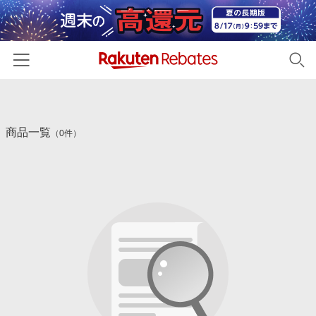
ホーム
商品一覧
カテゴリー一覧
（0件）
百貨店・総合ECモール
イベント一覧
ファッション・インナー・小物
リーベイツ注目ストア
ヘルプ
食品・スイーツ・お酒
初回購入者限定特典
友達紹介
日用品・キッチン用品
対象ストア新規限定特典
コスメ・健康・医薬品
楽天IDでログイン/会員登録
新着ストアのご紹介
キッズ・ベビー用品
電子書籍特集
家電・PC・スマホ・カメラ
楽天ペイ導入ストア