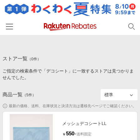
ホーム
ストア一覧
カテゴリー一覧
（
0
件）
ご指定の検索条件で「デコシート」に一致するストアは見つかりま
百貨店・総合ECモール
イベント一覧
せんでした。
ファッション・インナー・小物
リーベイツ注目ストア
ヘルプ
食品・スイーツ・お酒
商品一覧
（
5
件）
初回購入者限定特典
友達紹介
日用品・キッチン用品
対象ストア新規限定特典
最新の価格、送料、在庫状況と決済方法は遷移先ページでご確認ください。
コスメ・健康・医薬品
楽天IDでログイン/会員登録
新着ストアのご紹介
キッズ・ベビー用品
メッシュデコシートLL
電子書籍特集
550
家電・PC・スマホ・カメラ
+送料固定
￥
楽天ペイ導入ストア