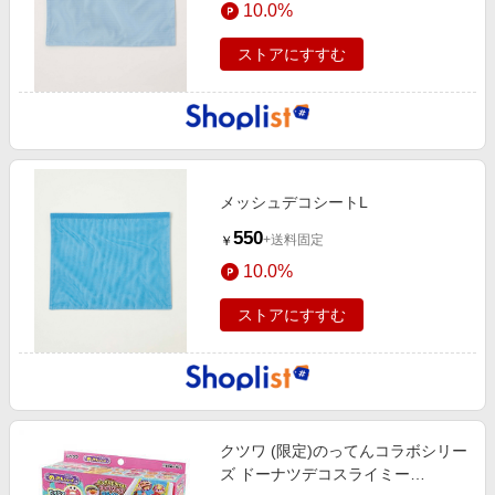
10.0%
エンタメ
楽天サービス特集
スポーツ・アウトドア・ゴルフ
ストアにすすむ
旅行特集
インテリア・寝具
お中元特集2026
ペット・花・DIY・車
わくわく夏特集
旅行・レジャー・ホテル予約
とことん買い物チャレンジ
生活・お役立ち
メッシュデコシートL
Apple公式サイト×楽天カード分割払い
金融・マネー・保険
550
+送料固定
￥
Qoo10メガポ
デジタルコンテンツ
10.0%
ビジネス・その他サービス
ストアにすすむ
クツワ (限定)のってんコラボシリー
ズ ドーナツデコスライミー