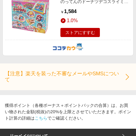
のってんのドーナツデコスライミー
PT223D
1,584
￥
1.0%
ストアにすすむ
【注意】楽天を装った不審なメールやSMSについ
て
獲得ポイント（各種ボーナス＋ポイントバックの合算）は、お買
い物された金額(税抜)の20%を上限とさせていただきます。ポイン
ト計算の詳細は
こちら
でご確認ください。