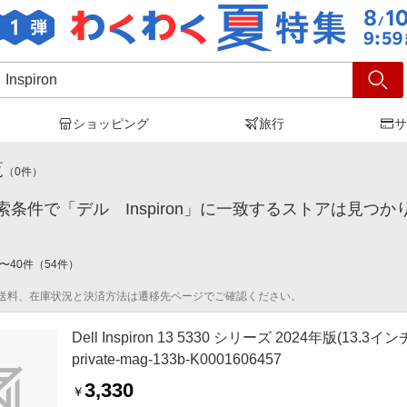
ショッピング
旅行
サ
 Inspiron
」の検索結果
覧
（
0
件）
索条件で「デル Inspiron」に一致するストアは見つ
〜
40
件
（
54
件）
送料、在庫状況と決済方法は遷移先ページでご確認ください。
Dell Inspiron 13 5330 シリーズ 2024年版(
private-mag-133b-K0001606457
3,330
￥