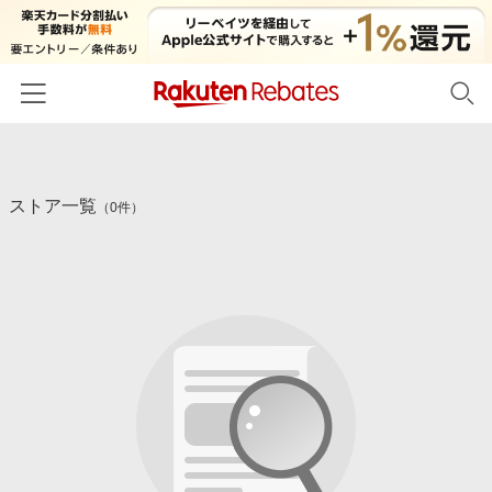
ホーム
ストア一覧
カテゴリー一覧
（0件）
百貨店・総合ECモール
イベント一覧
ファッション・インナー・小物
リーベイツ注目ストア
ヘルプ
食品・スイーツ・お酒
初回購入者限定特典
友達紹介
日用品・キッチン用品
対象ストア新規限定特典
コスメ・健康・医薬品
楽天IDでログイン/会員登録
新着ストアのご紹介
キッズ・ベビー用品
電子書籍特集
家電・PC・スマホ・カメラ
楽天ペイ導入ストア