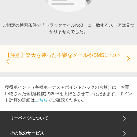
エンタメ
楽天サービス特集
スポーツ・アウトドア・ゴルフ
旅行特集
インテリア・寝具
ご指定の検索条件で「トラックオイルNo3」に一致するストアは見つ
わくわく夏特集
かりませんでした。
ペット・花・DIY・車
とことん買い物チャレンジ
旅行・レジャー・ホテル予約
Apple公式サイト×楽天カード分割払い
生活・お役立ち
【注意】楽天を装った不審なメールやSMSについ
Qoo10メガポ
て
金融・マネー・保険
Samsung ボーナスキャンペーン
デジタルコンテンツ
週末の高還元 夏の長期版
ビジネス・その他サービス
獲得ポイント（各種ボーナス＋ポイントバックの合算）は、お買
い物された金額(税抜)の20%を上限とさせていただきます。ポイン
ト計算の詳細は
こちら
でご確認ください。
リーベイツについて
会社概要
その他のサービス