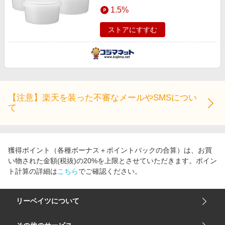
エンタメ
1.5%
楽天サービス特集
スポーツ・アウトドア・ゴルフ
旅行特集
ストアにすすむ
インテリア・寝具
お中元特集2026
ペット・花・DIY・車
わくわく夏特集
旅行・レジャー・ホテル予約
とことん買い物チャレンジ
生活・お役立ち
Apple公式サイト×楽天カード分割払い
【注意】楽天を装った不審なメールやSMSについ
金融・マネー・保険
て
Qoo10メガポ
デジタルコンテンツ
ビジネス・その他サービス
獲得ポイント（各種ボーナス＋ポイントバックの合算）は、お買
い物された金額(税抜)の20%を上限とさせていただきます。ポイン
ト計算の詳細は
こちら
でご確認ください。
リーベイツについて
会社概要