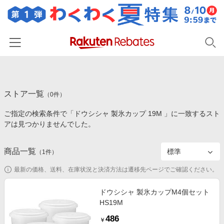
ホーム
ストア一覧
カテゴリー一覧
（
0
件）
ご指定の検索条件で「ドウシシャ 製氷カップ 19M 」に一致するスト
百貨店・総合ECモール
イベント一覧
アは見つかりませんでした。
ファッション・インナー・小物
リーベイツ注目ストア
ヘルプ
食品・スイーツ・お酒
商品一覧
（
1
件）
初回購入者限定特典
友達紹介
日用品・キッチン用品
対象ストア新規限定特典
最新の価格、送料、在庫状況と決済方法は遷移先ページでご確認ください。
コスメ・健康・医薬品
楽天IDでログイン/会員登録
新着ストアのご紹介
ドウシシャ 製氷カップM4個セット
キッズ・ベビー用品
HS19M
電子書籍特集
家電・PC・スマホ・カメラ
486
楽天ペイ導入ストア
￥